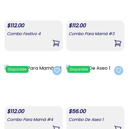
$
112.00
$
112.00
Combo Festivo 4
Combo Para Mamá #3
,
Combo Festivo 4
,
Com
Disponible
Disponible
Add to favorites
Add t
$
112.00
$
56.00
Combo Para Mamá #4
Combo De Aseo 1