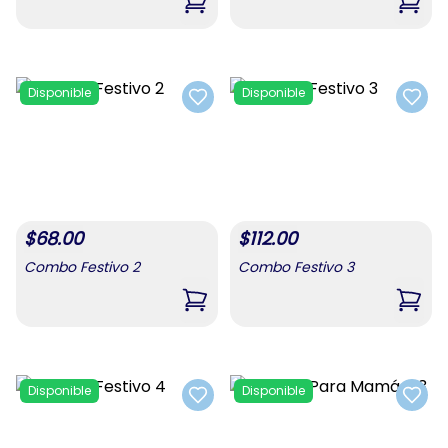
,
Combo Para Mamá #1
,
Com
Disponible
Disponible
Add to favorites
Add t
$
68.00
$
112.00
Combo Festivo 2
Combo Festivo 3
,
Combo Festivo 2
,
Comb
Disponible
Disponible
Add to favorites
Add t