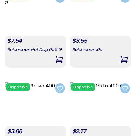
Add to favorites
Add t
$
7.54
$
3.55
Salchichas Hot Dog 650 G
Salchichas 10u
,
Salchichas Hot Dog 650 G
,
Salc
Disponible
Disponible
Add to favorites
Add t
$
3.88
$
2.77