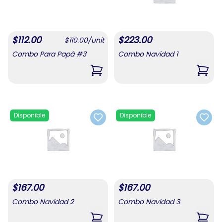
$
112.00
$
223.00
$
110.00
/
unit
Combo Para Papá #3
Combo Navidad 1
,
Combo Para Papá #3
,
Comb
Disponible
Disponible
Add to favorites
Add t
$
167.00
$
167.00
Combo Navidad 2
Combo Navidad 3