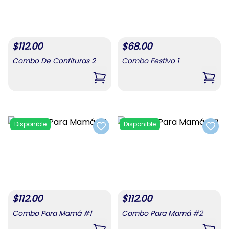
$
112.00
$
68.00
Combo De Confituras 2
Combo Festivo 1
,
Combo De Confituras 2
,
Comb
Disponible
Disponible
Add to favorites
Add t
$
112.00
$
112.00
Combo Para Mamá #1
Combo Para Mamá #2