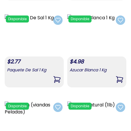
Disponible
Disponible
Add to favorites
Add t
$
2.77
$
4.98
Paquete De Sal 1 Kg
Azucar Blanca 1 Kg
,
Paquete De Sal 1 Kg
,
Azuc
Disponible
Disponible
Add to favorites
Add t