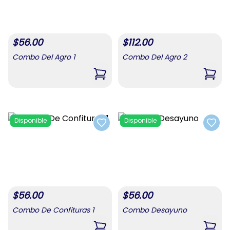
$
56.00
$
112.00
Combo Del Agro 1
Combo Del Agro 2
,
Combo Del Agro 1
,
Comb
Disponible
Disponible
Add to favorites
Add t
$
56.00
$
56.00
Combo De Confituras 1
Combo Desayuno