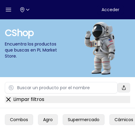
Acceder
Open menu
CShop
Encuentra los productos
que buscas en
PL Market
Store
.
Search
Limpar filtros
Combos
Agro
Supermercado
Cárnicos