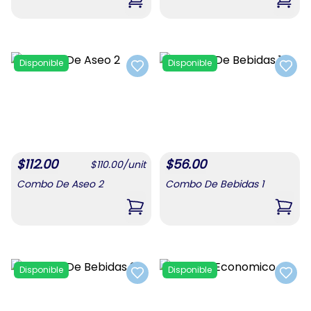
,
Combo Para Mamá #4
,
Comb
Disponible
Disponible
Add to favorites
Add t
$
112.00
$
56.00
$
110.00
/
unit
Combo De Aseo 2
Combo De Bebidas 1
,
Combo De Aseo 2
,
Comb
Disponible
Disponible
Add to favorites
Add t