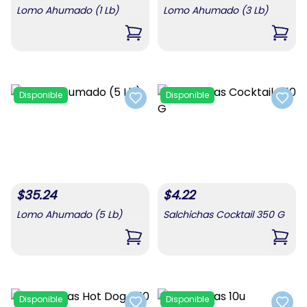
Lomo Ahumado (1 Lb)
Lomo Ahumado (3 Lb)
,
Lomo Ahumado (1 Lb)
,
Lomo
Disponible
Disponible
Add to favorites
Add t
$
35.24
$
4.22
Lomo Ahumado (5 Lb)
Salchichas Cocktail 350 G
,
Lomo Ahumado (5 Lb)
,
Salc
Disponible
Disponible