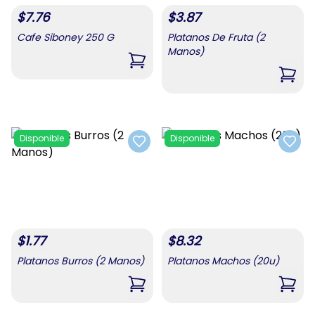
$
7.76
$
3.87
Cafe Siboney 250 G
Platanos De Fruta (2
Manos)
,
Cafe Siboney 250 G
,
Plat
Disponible
Disponible
Add to favorites
Add t
$
1.77
$
8.32
Platanos Burros (2 Manos)
Platanos Machos (20u)
,
Platanos Burros (2 Manos)
,
Plat