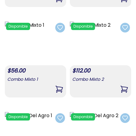
,
Combo De Alimentos 3
,
Comb
Disponible
Disponible
Add to favorites
Add t
$
56.00
$
112.00
Combo Mixto 1
Combo Mixto 2
,
Combo Mixto 1
,
Comb
Disponible
Disponible
Add to favorites
Add t