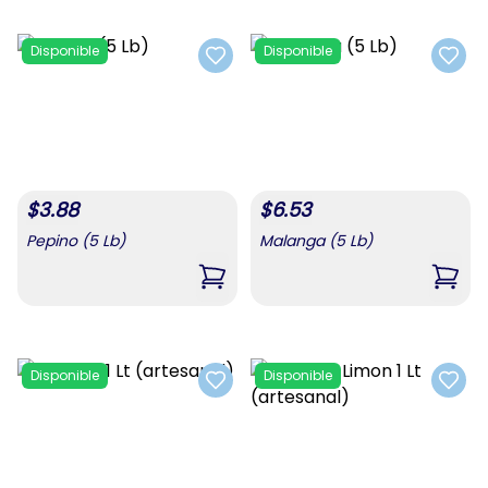
Disponible
Disponible
Add to favorites
Add t
$
3.88
$
6.53
Pepino (5 Lb)
Malanga (5 Lb)
,
Pepino (5 Lb)
,
Mala
Disponible
Disponible
Add to favorites
Add t