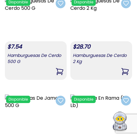
Disponible
Disponible
Add to favorites
Add t
$
7.54
$
28.70
Hamburguesas De Cerdo
Hamburguesas De Cerdo
500 G
2 Kg
,
Hamburguesas De Cerdo 500 G
,
Hamb
Disponible
Disponible
Add to favorites
Add t