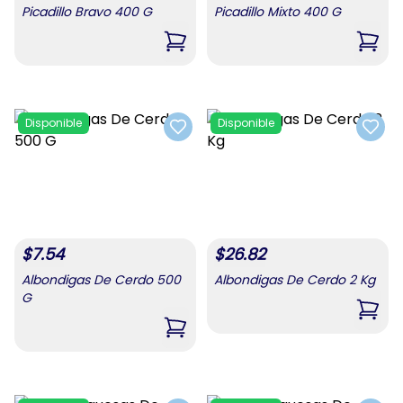
Picadillo Bravo 400 G
Picadillo Mixto 400 G
,
Picadillo Bravo 400 G
,
Pica
Disponible
Disponible
Add to favorites
Add t
$
7.54
$
26.82
Albondigas De Cerdo 500
Albondigas De Cerdo 2 Kg
G
,
Albo
,
Albondigas De Cerdo 500 G