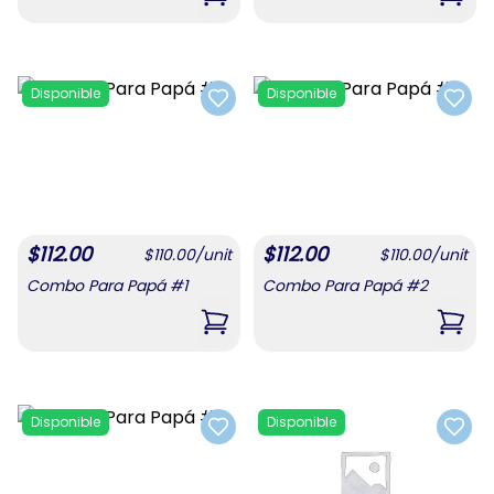
,
Combo De Confituras 1
,
Com
Disponible
Disponible
Add to favorites
Add t
$
112.00
$
112.00
$
110.00
/
unit
$
110.00
/
unit
Combo Para Papá #1
Combo Para Papá #2
,
Combo Para Papá #1
,
Com
Disponible
Disponible
Add to favorites
Add t