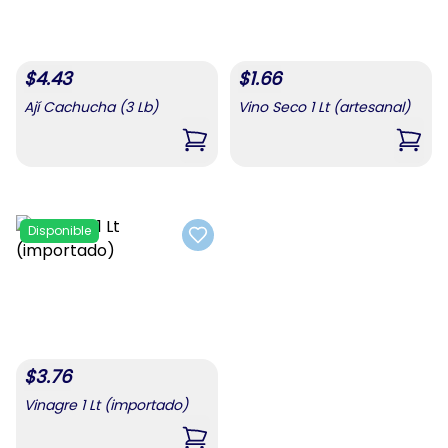
$
4.43
$
1.66
Ají Cachucha (3 Lb)
Vino Seco 1 Lt (artesanal)
,
Ají Cachucha (3 Lb)
,
Vino
Disponible
Add to favorites
$
3.76
Vinagre 1 Lt (importado)
,
Vinagre 1 Lt (importado)