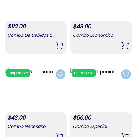
$
112.00
$
43.00
Combo De Bebidas 2
Combo Economico
,
Combo De Bebidas 2
,
Com
Disponible
Disponible
Add to favorites
Add t
$
43.00
$
56.00
Combo Necesario
Combo Especial