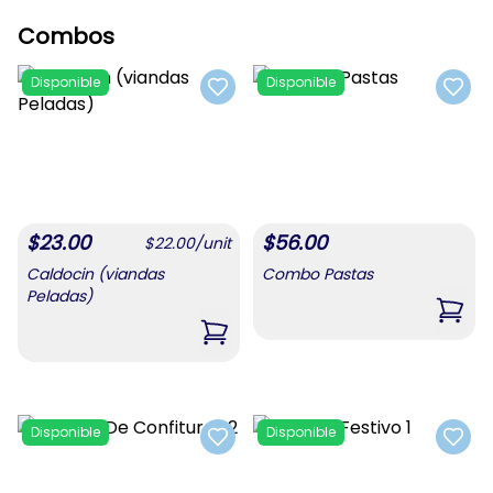
Combos
Disponible
Disponible
Add to favorites
Add t
$
23.00
$
56.00
$
22.00
/
unit
Caldocin (viandas
Combo Pastas
Peladas)
,
Com
,
Caldocin (viandas Peladas)
Disponible
Disponible
Add to favorites
Add t