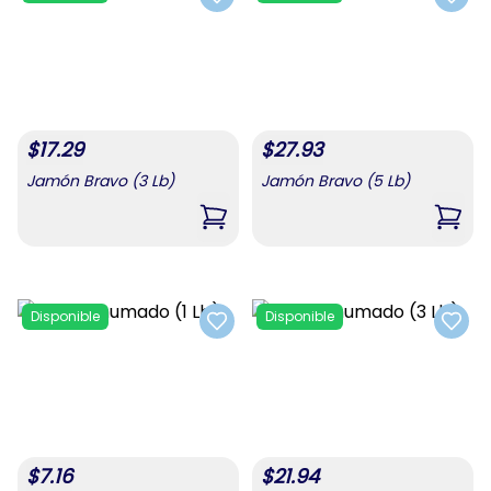
Add to favorites
Add t
$
17.29
$
27.93
Jamón Bravo (3 Lb)
Jamón Bravo (5 Lb)
,
Jamón Bravo (3 Lb)
,
Jamó
Disponible
Disponible
Add to favorites
Add t
$
7.16
$
21.94