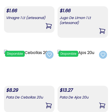
$
1.66
$
1.66
Vinagre 1 Lt (artesanal)
Jugo De Limon 1 Lt
(artesanal)
,
Vinagre 1 Lt (artesanal)
,
Jugo
Disponible
Disponible
Add to favorites
Add t
$
8.29
$
13.27
Pata De Cebollas 20u
Pata De Ajos 20u
,
Pata De Cebollas 20u
,
Pata