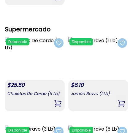
Supermercado
Disponible
Disponible
Add to favorites
Add t
$
25.50
$
6.10
Chuletas De Cerdo (5 Lb)
Jamón Bravo (1 Lb)
,
Chuletas De Cerdo (5 Lb)
,
Jamó
Disponible
Disponible