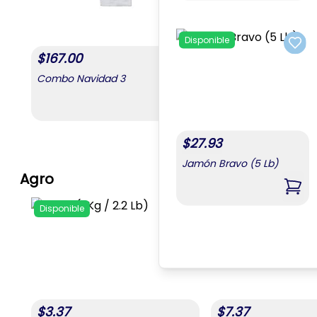
Disponible
Add 
$
167.00
Combo Navidad 3
,
Combo Navidad 3
$
27.93
Jamón Bravo (5 Lb)
Agro
,
Jam
Disponible
Disponible
Add to favorites
$
3.37
$
7.37