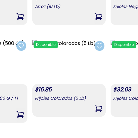
Arroz (10 Lb)
Frijoles Neg
,
Arroz (5 Lb)
,
Arroz (10 Lb)
Disponible
Disponible
Add to favorites
Add to favorites
$
16.85
$
32.03
0 G / 1.1
Frijoles Colorados (5 Lb)
Frijoles Col
,
Frijoles Colorados
,
Frijoles Colorados (500 G / 1.1 Lb)