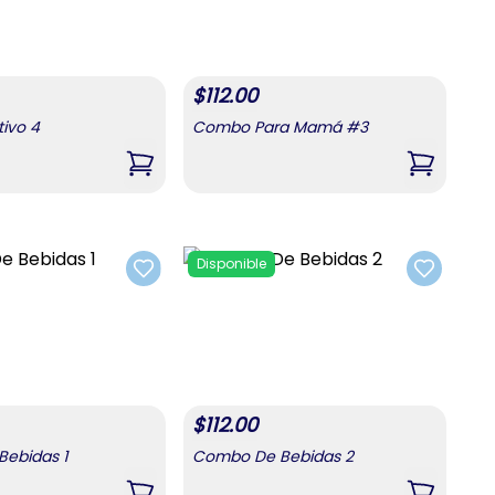
$
112.00
ivo 4
Combo Para Mamá #3
,
Combo Festivo 4
,
Combo 
Disponible
Add to favorites
Add to fa
$
112.00
ebidas 1
Combo De Bebidas 2