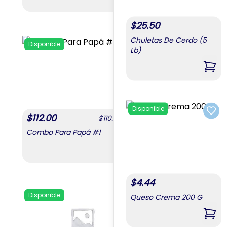
,
Combo Mixto 2
$
25.50
Chuletas De Cerdo (5
Disponible
Disponible
Lb)
Add to favorites
,
Chu
Disponible
Add 
$
112.00
$
112.00
$
110.00
/
unit
Combo Para Papá #1
Combo Para Papá 
,
Combo Para Papá #1
$
4.44
Disponible
Queso Crema 200 G
Add to favorites
,
Que