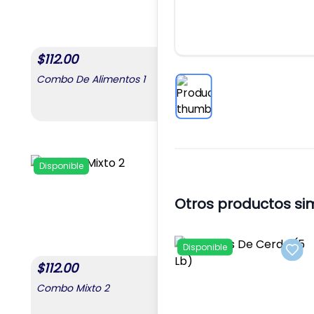
$
112.00
$
168.00
Combo De Alimentos 1
Combo De Alimento
,
Combo De Alimentos 1
Disponible
Disponible
Add to favorites
Otros productos si
Disponible
Add 
$
112.00
$
56.00
Combo Mixto 2
Combo Del Agro 1