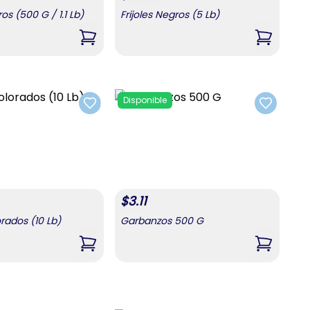
ros (500 G / 1.1 Lb)
Frijoles Negros (5 Lb)
,
Frijoles Negros (500 G / 1.1 Lb)
,
Frijoles 
Disponible
Add to favorites
Add to fa
$
3.11
orados (10 Lb)
Garbanzos 500 G
 (5 Lb)
,
Frijoles Colorados (10 Lb)
,
Garbanz