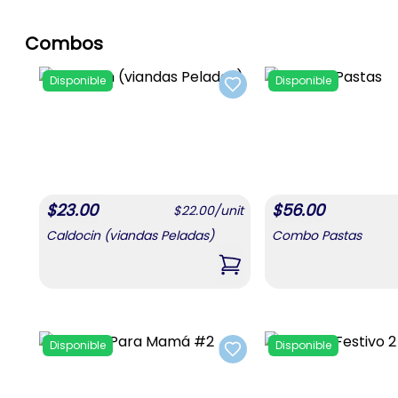
Combos
Disponible
Disponible
Add to favorites
$
23.00
$
56.00
$
22.00
/
unit
Caldocin (viandas Peladas)
Combo Pastas
,
Caldocin (viandas Pelada
Disponible
Disponible
Add to favorites