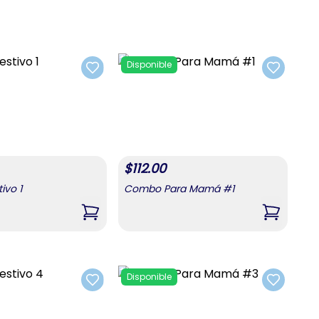
Disponible
Add to favorites
Add to fa
$
112.00
ivo 1
Combo Para Mamá #1
uras 2
,
Combo Festivo 1
,
Combo P
Disponible
Add to favorites
Add to fa