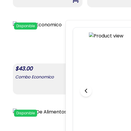
,
Combo Para Mamá #4
Disponible
Disponible
Add to favorites
$
43.00
$
43.00
Combo Economico
Combo Necesario
,
Combo Economico
Disponible
Disponible
Add to favorites