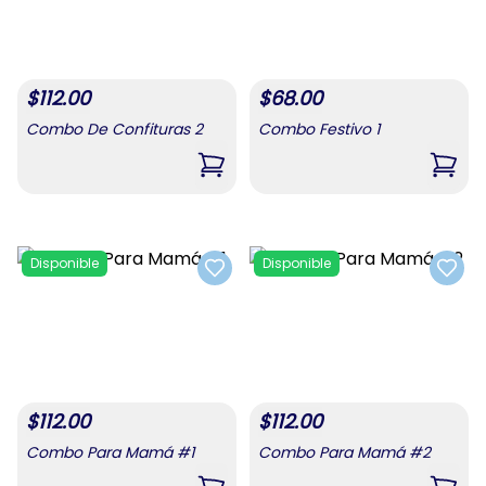
$
112.00
$
68.00
Combo De Confituras 2
Combo Festivo 1
,
Combo De Confituras 2
,
Comb
Disponible
Disponible
Add to favorites
Add t
$
112.00
$
112.00
Combo Para Mamá #1
Combo Para Mamá #2