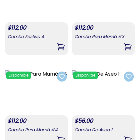
$
112.00
$
112.00
Combo Festivo 4
Combo Para Mamá #3
,
Combo Festivo 4
,
Com
Disponible
Disponible
Add to favorites
Add t
$
112.00
$
56.00
Combo Para Mamá #4
Combo De Aseo 1