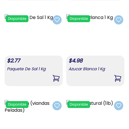
Disponible
Disponible
Add to favorites
Add t
$
2.77
$
4.98
Paquete De Sal 1 Kg
Azucar Blanca 1 Kg
,
Paquete De Sal 1 Kg
,
Azuc
Disponible
Disponible
Add to favorites
Add t