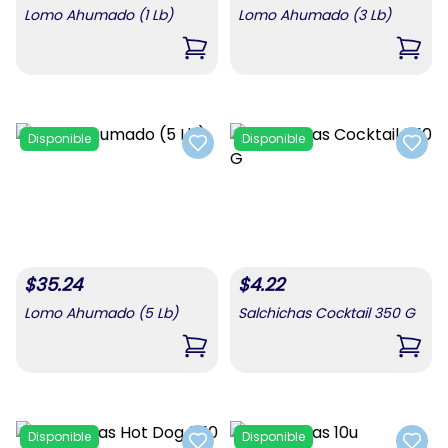
Lomo Ahumado (1 Lb)
Lomo Ahumado (3 Lb)
,
Lomo Ahumado (1 Lb)
,
Lomo
Disponible
Disponible
Add to favorites
Add t
$
35.24
$
4.22
Lomo Ahumado (5 Lb)
Salchichas Cocktail 350 G
,
Lomo Ahumado (5 Lb)
,
Salc
Disponible
Disponible