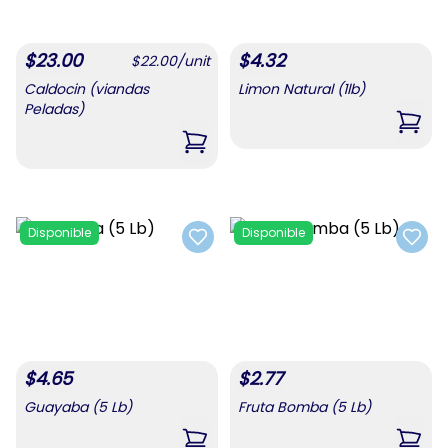
$
23.00
$
4.32
$
22.00
/
unit
Caldocin (viandas
Limon Natural (1lb)
Peladas)
,
Limo
,
Caldocin (viandas Peladas)
Disponible
Disponible
Add to favorites
Add t
$
4.65
$
2.77
Guayaba (5 Lb)
Fruta Bomba (5 Lb)