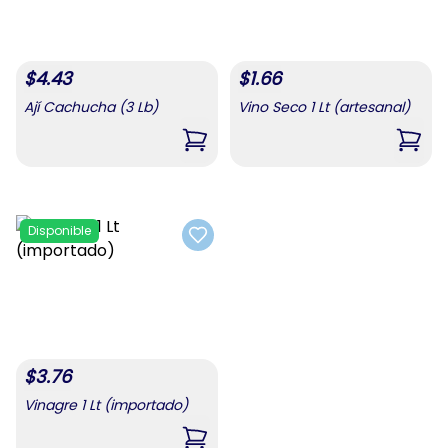
$
4.43
$
1.66
Ají Cachucha (3 Lb)
Vino Seco 1 Lt (artesanal)
,
Ají Cachucha (3 Lb)
,
Vino
Disponible
Add to favorites
$
3.76
Vinagre 1 Lt (importado)
,
Vinagre 1 Lt (importado)