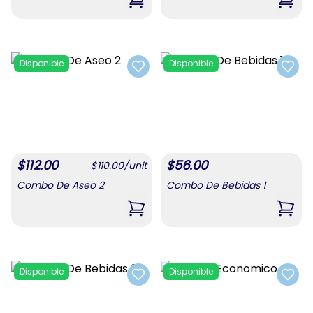
,
Combo Para Mamá #4
,
Comb
Disponible
Disponible
Add to favorites
Add t
$
112.00
$
56.00
$
110.00
/
unit
Combo De Aseo 2
Combo De Bebidas 1
,
Combo De Aseo 2
,
Comb
Disponible
Disponible
Add to favorites
Add t