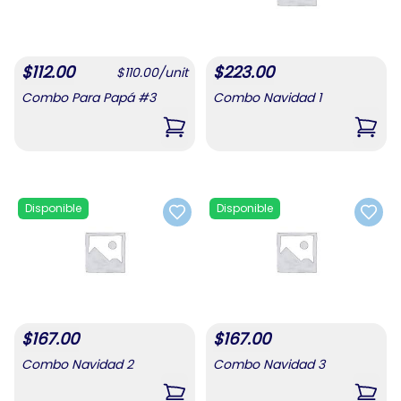
$
112.00
$
223.00
$
110.00
/
unit
Combo Para Papá #3
Combo Navidad 1
,
Combo Para Papá #3
,
Comb
Disponible
Disponible
Add to favorites
Add t
$
167.00
$
167.00
Combo Navidad 2
Combo Navidad 3