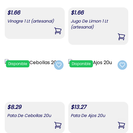
$
1.66
$
1.66
Vinagre 1 Lt (artesanal)
Jugo De Limon 1 Lt
(artesanal)
,
Vinagre 1 Lt (artesanal)
,
Jugo
Disponible
Disponible
Add to favorites
Add t
$
8.29
$
13.27
Pata De Cebollas 20u
Pata De Ajos 20u
,
Pata De Cebollas 20u
,
Pata