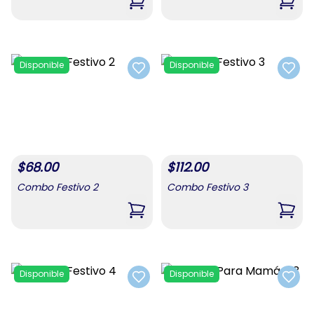
,
Combo Para Mamá #1
,
Com
Disponible
Disponible
Add to favorites
Add t
$
68.00
$
112.00
Combo Festivo 2
Combo Festivo 3
,
Combo Festivo 2
,
Comb
Disponible
Disponible
Add to favorites
Add t