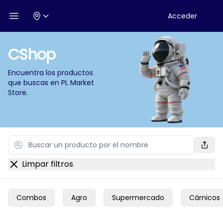
Acceder
Open menu
CShop
Encuentra los productos
que buscas en
PL Market
Store
.
Search
Limpar filtros
Combos
Agro
Supermercado
Cárnicos