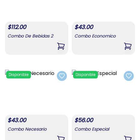
$
112.00
$
43.00
Combo De Bebidas 2
Combo Economico
,
Combo De Bebidas 2
,
Com
Disponible
Disponible
Add to favorites
Add t
$
43.00
$
56.00
Combo Necesario
Combo Especial