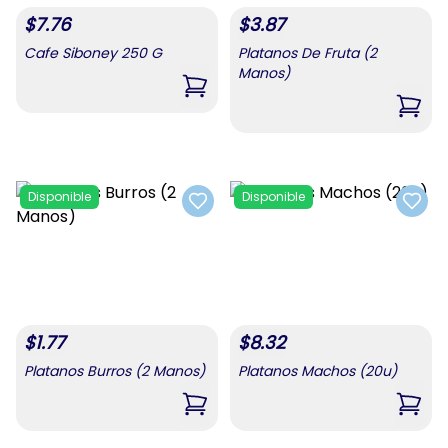
$
7.76
$
3.87
Cafe Siboney 250 G
Platanos De Fruta (2
Manos)
,
Cafe Siboney 250 G
,
Plat
Disponible
Disponible
Add to favorites
Add t
$
1.77
$
8.32
Platanos Burros (2 Manos)
Platanos Machos (20u)
,
Platanos Burros (2 Manos)
,
Plat