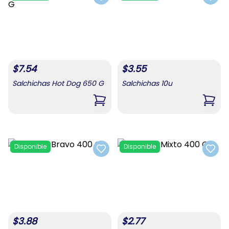
Add to favorites
Add t
$
7.54
$
3.55
Salchichas Hot Dog 650 G
Salchichas 10u
,
Salchichas Hot Dog 650 G
,
Salc
Disponible
Disponible
Add to favorites
Add t
$
3.88
$
2.77