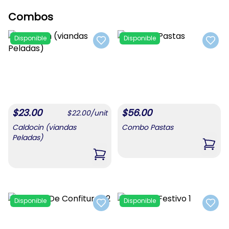
Combos
Disponible
Disponible
Add to favorites
Add t
$
23.00
$
56.00
$
22.00
/
unit
Caldocin (viandas
Combo Pastas
Peladas)
,
Com
,
Caldocin (viandas Peladas)
Disponible
Disponible
Add to favorites
Add t