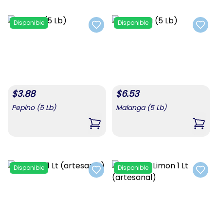
Disponible
Disponible
Add to favorites
Add t
$
3.88
$
6.53
Pepino (5 Lb)
Malanga (5 Lb)
,
Pepino (5 Lb)
,
Mala
Disponible
Disponible
Add to favorites
Add t