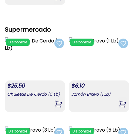
Supermercado
Disponible
Disponible
Add to favorites
Add t
$
25.50
$
6.10
Chuletas De Cerdo (5 Lb)
Jamón Bravo (1 Lb)
,
Chuletas De Cerdo (5 Lb)
,
Jamó
Disponible
Disponible