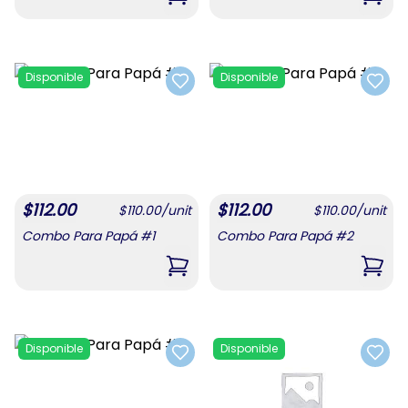
,
Combo De Confituras 1
,
Com
Disponible
Disponible
Add to favorites
Add t
$
112.00
$
112.00
$
110.00
/
unit
$
110.00
/
unit
Combo Para Papá #1
Combo Para Papá #2
,
Combo Para Papá #1
,
Com
Disponible
Disponible
Add to favorites
Add t