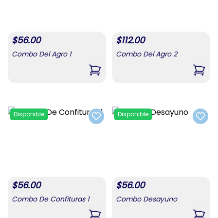
$
56.00
$
112.00
Combo Del Agro 1
Combo Del Agro 2
,
Combo Del Agro 1
,
Comb
Disponible
Disponible
Add to favorites
Add t
$
56.00
$
56.00
Combo De Confituras 1
Combo Desayuno