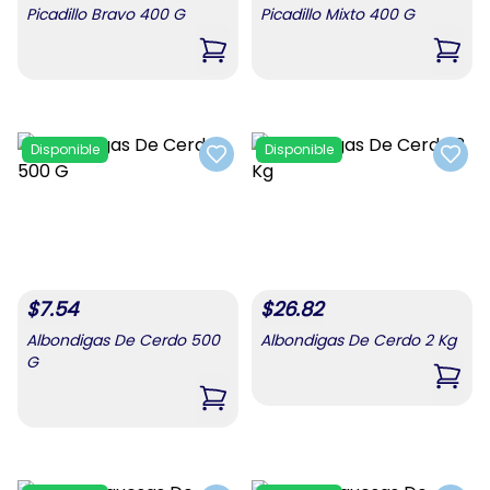
Picadillo Bravo 400 G
Picadillo Mixto 400 G
,
Picadillo Bravo 400 G
,
Pica
Disponible
Disponible
Add to favorites
Add t
$
7.54
$
26.82
Albondigas De Cerdo 500
Albondigas De Cerdo 2 Kg
G
,
Albo
,
Albondigas De Cerdo 500 G