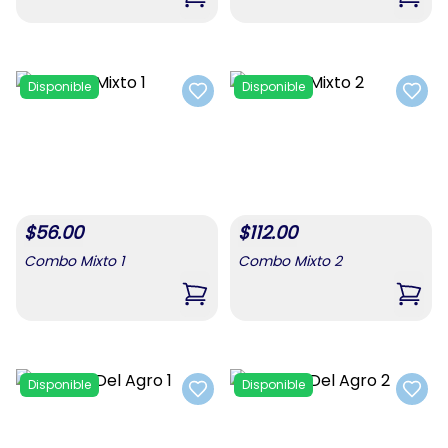
,
Combo De Alimentos 3
,
Comb
Disponible
Disponible
Add to favorites
Add t
$
56.00
$
112.00
Combo Mixto 1
Combo Mixto 2
,
Combo Mixto 1
,
Comb
Disponible
Disponible
Add to favorites
Add t