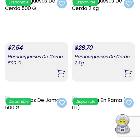
Disponible
Disponible
Add to favorites
Add t
$
7.54
$
28.70
Hamburguesas De Cerdo
Hamburguesas De Cerdo
500 G
2 Kg
,
Hamburguesas De Cerdo 500 G
,
Hamb
Disponible
Disponible
Add to favorites
Add t