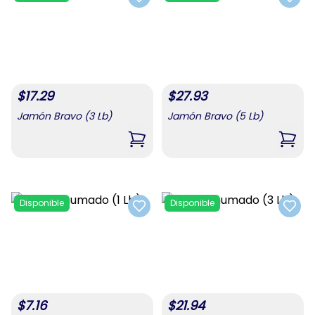
Add to favorites
Add t
$
17.29
$
27.93
Jamón Bravo (3 Lb)
Jamón Bravo (5 Lb)
,
Jamón Bravo (3 Lb)
,
Jamó
Disponible
Disponible
Add to favorites
Add t
$
7.16
$
21.94