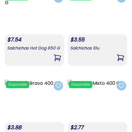
Add to favorites
Add t
$
7.54
$
3.55
Salchichas Hot Dog 650 G
Salchichas 10u
,
Salchichas Hot Dog 650 G
,
Salc
Disponible
Disponible
Add to favorites
Add t
$
3.88
$
2.77