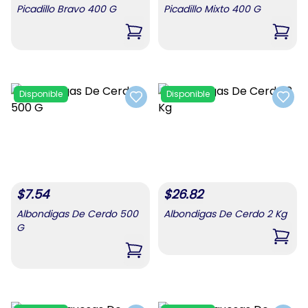
Picadillo Bravo 400 G
Picadillo Mixto 400 G
,
Picadillo Bravo 400 G
,
Pica
Disponible
Disponible
Add to favorites
Add t
$
7.54
$
26.82
Albondigas De Cerdo 500
Albondigas De Cerdo 2 Kg
G
,
Albo
,
Albondigas De Cerdo 500 G