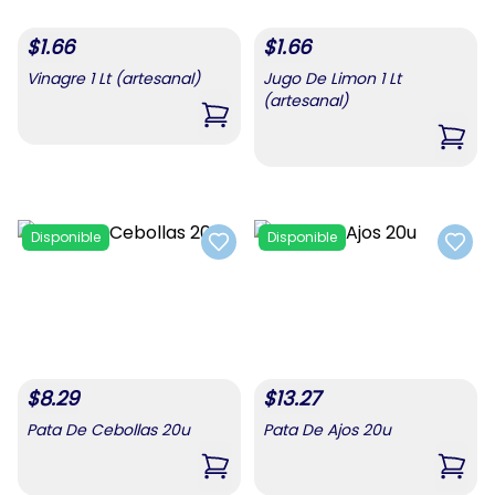
$
1.66
$
1.66
Vinagre 1 Lt (artesanal)
Jugo De Limon 1 Lt
(artesanal)
,
Vinagre 1 Lt (artesanal)
,
Jugo
Disponible
Disponible
Add to favorites
Add t
$
8.29
$
13.27
Pata De Cebollas 20u
Pata De Ajos 20u
,
Pata De Cebollas 20u
,
Pata