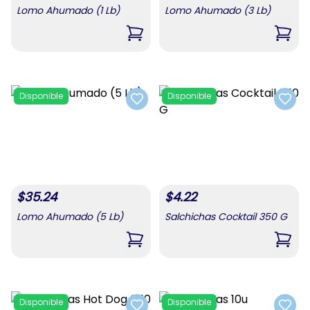
Lomo Ahumado (1 Lb)
Lomo Ahumado (3 Lb)
,
Lomo Ahumado (1 Lb)
,
Lomo
Disponible
Disponible
Add to favorites
Add t
$
35.24
$
4.22
Lomo Ahumado (5 Lb)
Salchichas Cocktail 350 G
,
Lomo Ahumado (5 Lb)
,
Salc
Disponible
Disponible