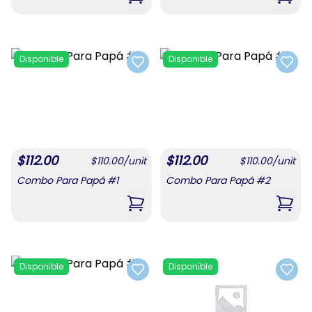
,
Combo De Confituras 1
,
Com
Disponible
Disponible
Add to favorites
Add t
$
112.00
$
112.00
$
110.00
/
unit
$
110.00
/
unit
Combo Para Papá #1
Combo Para Papá #2
,
Combo Para Papá #1
,
Com
Disponible
Disponible
Add to favorites
Add t