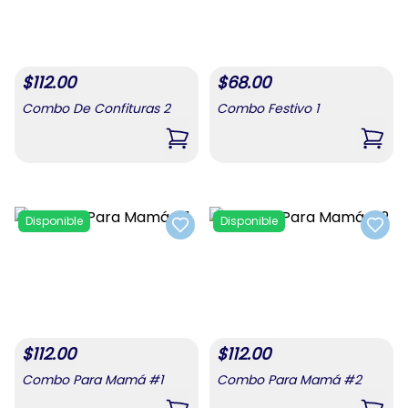
$
112.00
$
68.00
Combo De Confituras 2
Combo Festivo 1
,
Combo De Confituras 2
,
Comb
Disponible
Disponible
Add to favorites
Add t
$
112.00
$
112.00
Combo Para Mamá #1
Combo Para Mamá #2