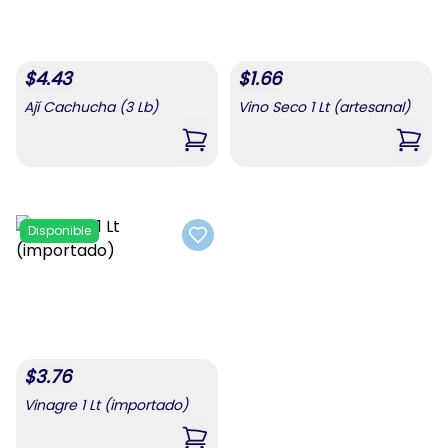
$
4.43
$
1.66
Ají Cachucha (3 Lb)
Vino Seco 1 Lt (artesanal)
,
Ají Cachucha (3 Lb)
,
Vino
Disponible
Add to favorites
$
3.76
Vinagre 1 Lt (importado)
,
Vinagre 1 Lt (importado)