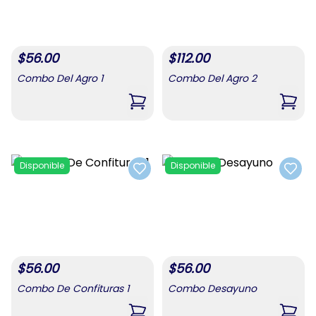
$
56.00
$
112.00
Combo Del Agro 1
Combo Del Agro 2
,
Combo Del Agro 1
,
Comb
Disponible
Disponible
Add to favorites
Add t
$
56.00
$
56.00
Combo De Confituras 1
Combo Desayuno