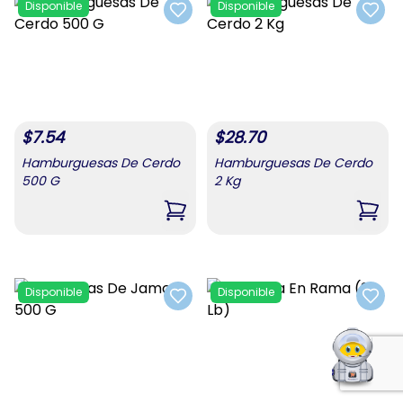
Disponible
Disponible
Add to favorites
Add t
$
7.54
$
28.70
Hamburguesas De Cerdo
Hamburguesas De Cerdo
500 G
2 Kg
,
Hamburguesas De Cerdo 500 G
,
Hamb
Disponible
Disponible
Add to favorites
Add t