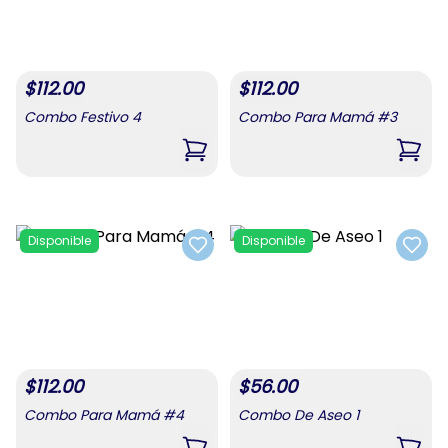
$
112.00
$
112.00
Combo Festivo 4
Combo Para Mamá #3
,
Combo Festivo 4
,
Com
Disponible
Disponible
Add to favorites
Add t
$
112.00
$
56.00
Combo Para Mamá #4
Combo De Aseo 1