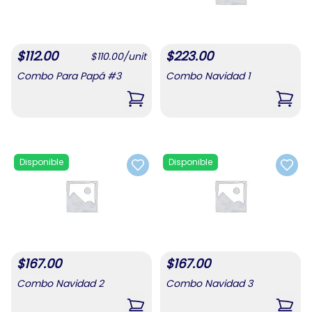
$
112.00
$
223.00
$
110.00
/
unit
Combo Para Papá #3
Combo Navidad 1
,
Combo Para Papá #3
,
Comb
Disponible
Disponible
Add to favorites
Add t
$
167.00
$
167.00
Combo Navidad 2
Combo Navidad 3