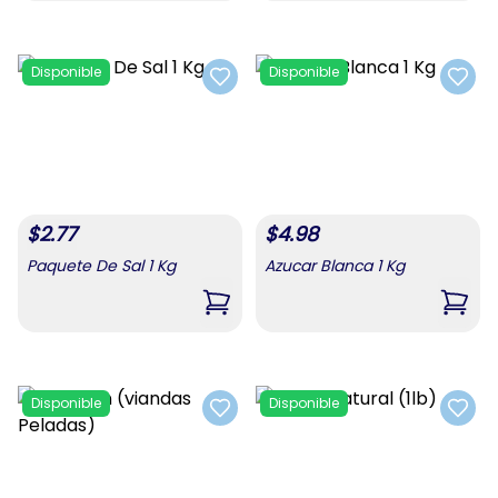
Disponible
Disponible
Add to favorites
Add t
$
2.77
$
4.98
Paquete De Sal 1 Kg
Azucar Blanca 1 Kg
,
Paquete De Sal 1 Kg
,
Azuc
Disponible
Disponible
Add to favorites
Add t