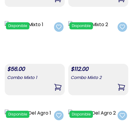
,
Combo De Alimentos 3
,
Comb
Disponible
Disponible
Add to favorites
Add t
$
56.00
$
112.00
Combo Mixto 1
Combo Mixto 2
,
Combo Mixto 1
,
Comb
Disponible
Disponible
Add to favorites
Add t