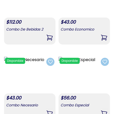
$
112.00
$
43.00
Combo De Bebidas 2
Combo Economico
,
Combo De Bebidas 2
,
Com
Disponible
Disponible
Add to favorites
Add t
$
43.00
$
56.00
Combo Necesario
Combo Especial