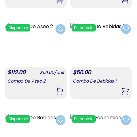
,
Combo Para Mamá #4
,
Comb
Disponible
Disponible
Add to favorites
Add t
$
112.00
$
56.00
$
110.00
/
unit
Combo De Aseo 2
Combo De Bebidas 1
,
Combo De Aseo 2
,
Comb
Disponible
Disponible
Add to favorites
Add t