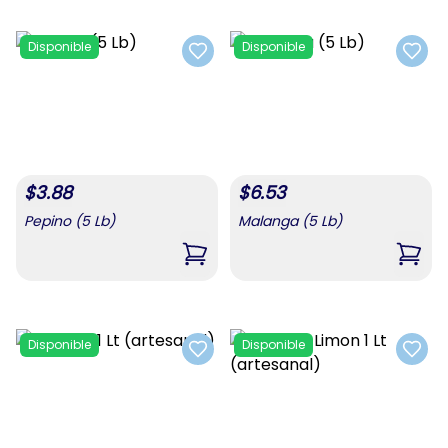
Disponible
Disponible
Add to favorites
Add t
$
3.88
$
6.53
Pepino (5 Lb)
Malanga (5 Lb)
,
Pepino (5 Lb)
,
Mala
Disponible
Disponible
Add to favorites
Add t