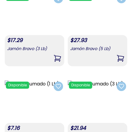
Add to favorites
Add t
$
17.29
$
27.93
Jamón Bravo (3 Lb)
Jamón Bravo (5 Lb)
,
Jamón Bravo (3 Lb)
,
Jamó
Disponible
Disponible
Add to favorites
Add t
$
7.16
$
21.94