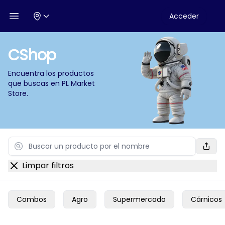
Acceder
Open menu
CShop
Encuentra los productos
que buscas en
PL Market
Store
.
Search
Limpar filtros
Combos
Agro
Supermercado
Cárnicos