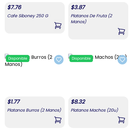
$
7.76
$
3.87
Cafe Siboney 250 G
Platanos De Fruta (2
Manos)
,
Cafe Siboney 250 G
,
Plat
Disponible
Disponible
Add to favorites
Add t
$
1.77
$
8.32
Platanos Burros (2 Manos)
Platanos Machos (20u)
,
Platanos Burros (2 Manos)
,
Plat