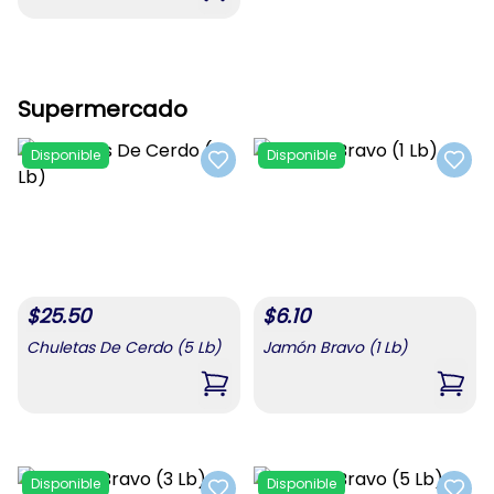
Supermercado
Disponible
Disponible
Add to favorites
Add t
$
25.50
$
6.10
Chuletas De Cerdo (5 Lb)
Jamón Bravo (1 Lb)
,
Chuletas De Cerdo (5 Lb)
,
Jamó
Disponible
Disponible