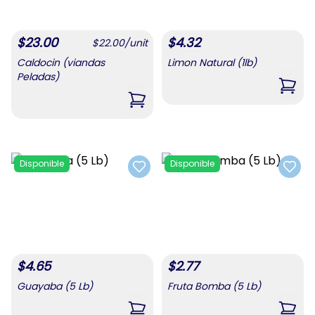
$
23.00
$
4.32
$
22.00
/
unit
Caldocin (viandas
Limon Natural (1lb)
Peladas)
,
Limo
,
Caldocin (viandas Peladas)
Disponible
Disponible
Add to favorites
Add t
$
4.65
$
2.77
Guayaba (5 Lb)
Fruta Bomba (5 Lb)