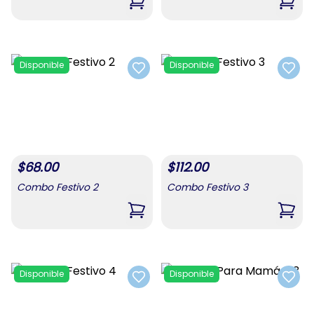
,
Combo Para Mamá #1
,
Com
Disponible
Disponible
Add to favorites
Add t
$
68.00
$
112.00
Combo Festivo 2
Combo Festivo 3
,
Combo Festivo 2
,
Comb
Disponible
Disponible
Add to favorites
Add t