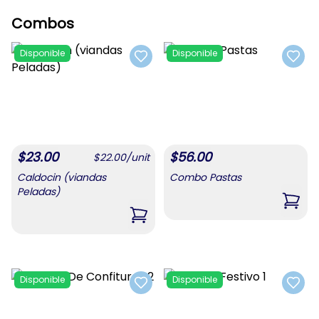
Combos
Disponible
Disponible
Add to favorites
Add t
$
23.00
$
56.00
$
22.00
/
unit
Caldocin (viandas
Combo Pastas
Peladas)
,
Com
,
Caldocin (viandas Peladas)
Disponible
Disponible
Add to favorites
Add t