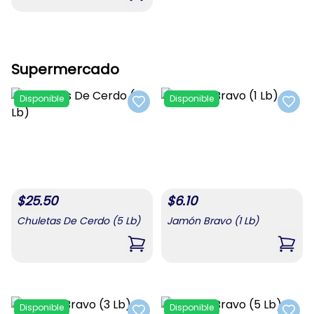
Supermercado
Disponible
Disponible
Add to favorites
Add t
$
25.50
$
6.10
Chuletas De Cerdo (5 Lb)
Jamón Bravo (1 Lb)
,
Chuletas De Cerdo (5 Lb)
,
Jamó
Disponible
Disponible