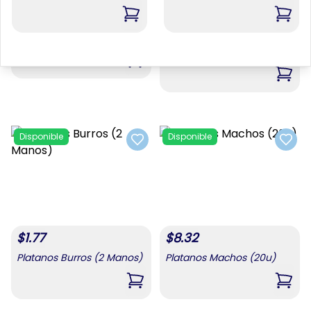
$
7.76
$
3.87
,
Combo De Alimentos 4
,
Comb
Cafe Siboney 250 G
Platanos De Fruta (2
Manos)
,
Cafe Siboney 250 G
,
Plat
Disponible
Disponible
Add to favorites
Add t
$
1.77
$
8.32
Platanos Burros (2 Manos)
Platanos Machos (20u)
,
Platanos Burros (2 Manos)
,
Plat