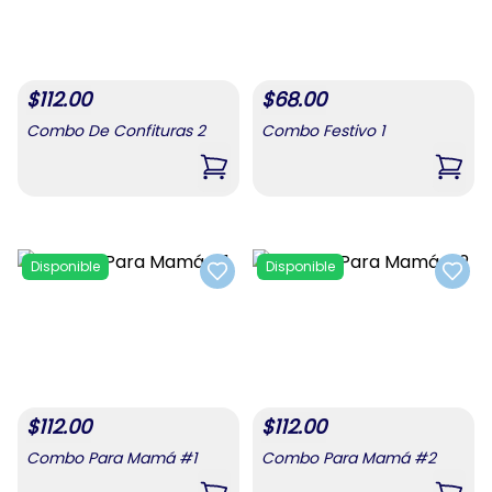
$
112.00
$
68.00
Combo De Confituras 2
Combo Festivo 1
,
Combo De Confituras 2
,
Comb
Disponible
Disponible
Add to favorites
Add t
$
112.00
$
112.00
Combo Para Mamá #1
Combo Para Mamá #2