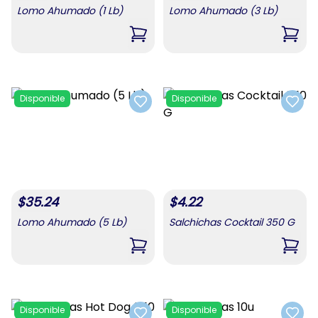
Lomo Ahumado (1 Lb)
Lomo Ahumado (3 Lb)
,
Lomo Ahumado (1 Lb)
,
Lomo
Disponible
Disponible
Add to favorites
Add t
$
35.24
$
4.22
Lomo Ahumado (5 Lb)
Salchichas Cocktail 350 G
,
Lomo Ahumado (5 Lb)
,
Salc
Disponible
Disponible