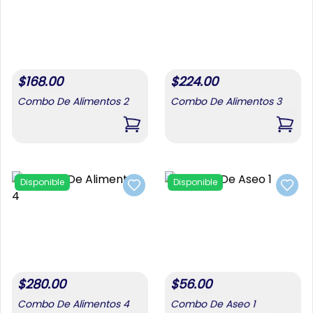
Disponible
Disponible
Add to favorites
Add t
$
168.00
$
224.00
Combo De Alimentos 2
Combo De Alimentos 3
$
32.03
$
8.54
,
Combo De Alimentos 2
,
Comb
Pomos De Aceite 6u X 1 Lt
Cafe La Llave 284 G
,
Pomos De Aceite 6u X 1 Lt
,
Cafe
Disponible
Disponible
Add to favorites
Add t
Disponible
Disponible
Add to favorites
Add t
$
280.00
$
56.00
Combo De Alimentos 4
Combo De Aseo 1