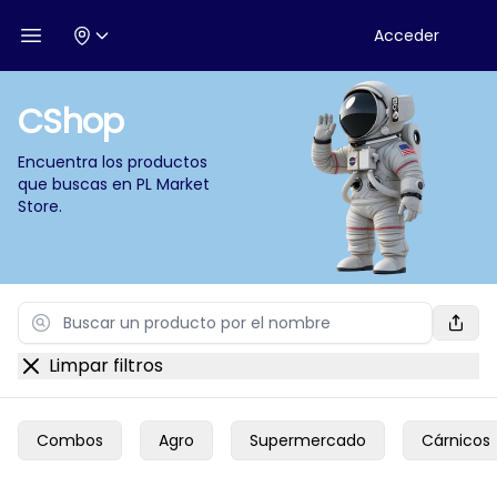
Acceder
Open menu
CShop
Encuentra los productos
que buscas en
PL Market
Store
.
Search
Limpar filtros
Combos
Agro
Supermercado
Cárnicos