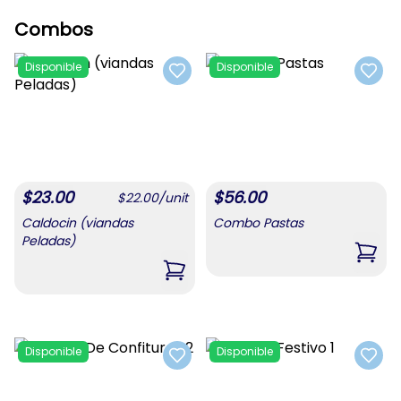
Combos
Disponible
Disponible
Add to favorites
Add t
$
23.00
$
56.00
$
22.00
/
unit
Caldocin (viandas
Combo Pastas
Peladas)
,
Com
,
Caldocin (viandas Peladas)
Disponible
Disponible
Add to favorites
Add t