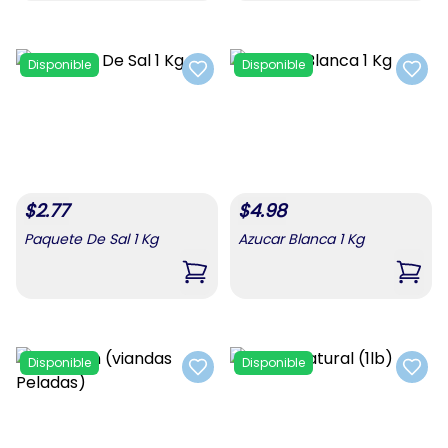
Disponible
Disponible
Add to favorites
Add t
$
2.77
$
4.98
Paquete De Sal 1 Kg
Azucar Blanca 1 Kg
,
Paquete De Sal 1 Kg
,
Azuc
Disponible
Disponible
Add to favorites
Add t