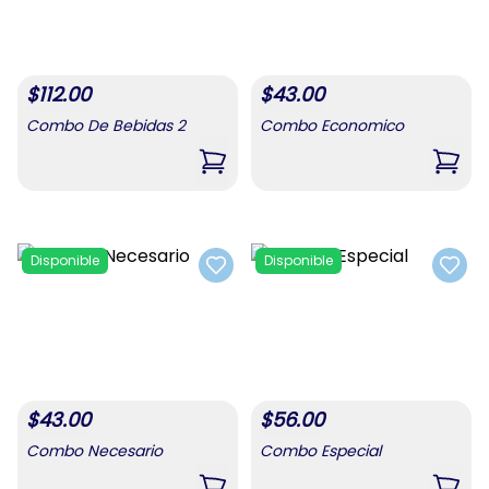
$
112.00
$
43.00
Combo De Bebidas 2
Combo Economico
,
Combo De Bebidas 2
,
Com
Disponible
Disponible
Add to favorites
Add t
$
43.00
$
56.00
Combo Necesario
Combo Especial