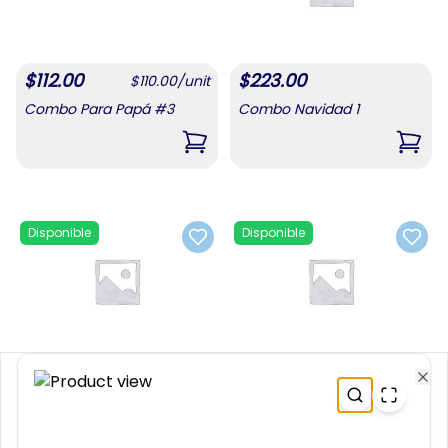
$
112.00
$
223.00
$
110.00
/
unit
Combo Para Papá #3
Combo Navidad 1
,
Combo Para Papá #3
,
Comb
Disponible
Disponible
Add to favorites
Add t
$
167.00
$
167.00
Cl
Combo Navidad 2
Combo Navidad 3