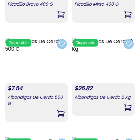
Picadillo Bravo 400 G
Picadillo Mixto 400 G
,
Picadillo Bravo 400 G
,
Pica
Disponible
Disponible
Add to favorites
Add t
$
7.54
$
26.82
Albondigas De Cerdo 500
Albondigas De Cerdo 2 Kg
G
,
Albo
,
Albondigas De Cerdo 500 G