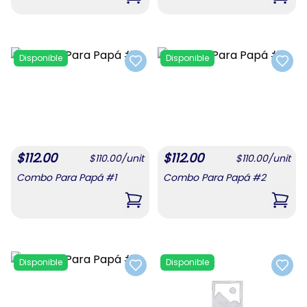
,
Combo De Confituras 1
,
Com
Disponible
Disponible
Add to favorites
Add t
$
112.00
$
112.00
$
110.00
/
unit
$
110.00
/
unit
Combo Para Papá #1
Combo Para Papá #2
,
Combo Para Papá #1
,
Com
Disponible
Disponible
Add to favorites
Add t