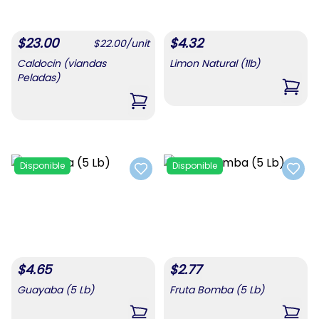
$
23.00
$
4.32
$
22.00
/
unit
Caldocin (viandas
Limon Natural (1lb)
Peladas)
,
Limo
,
Caldocin (viandas Peladas)
Disponible
Disponible
Add to favorites
Add t
$
4.65
$
2.77
Guayaba (5 Lb)
Fruta Bomba (5 Lb)