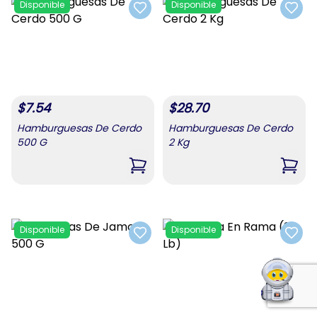
Disponible
Disponible
Add to favorites
Add t
$
7.54
$
28.70
Hamburguesas De Cerdo
Hamburguesas De Cerdo
500 G
2 Kg
,
Hamburguesas De Cerdo 500 G
,
Hamb
Disponible
Disponible
Add to favorites
Add t