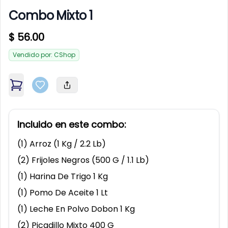
Add to favorites
Add t
Combo Mixto 1
Product information
$ 56.00
Vendido por:
CShop
$
14.53
$
2.77
Description
Arroz (10 Lb)
Frijoles Negros (500 G / 1.1
,
Combo Mixto 1
Add to favorites
Lb)
,
Arroz (10 Lb)
,
Frijo
Incluido en este combo:
(
1
)
Arroz (1 Kg / 2.2 Lb)
Disponible
Disponible
(
2
)
Frijoles Negros (500 G / 1.1 Lb)
Add to favorites
Add t
Selecciona
Selecciona
(
1
)
Harina De Trigo 1 Kg
Close
Close
la provincia de su familiar
la provincia de su familiar
(
1
)
Pomo De Aceite 1 Lt
(
1
)
Leche En Polvo Dobon 1 Kg
(
2
)
Picadillo Mixto 400 G