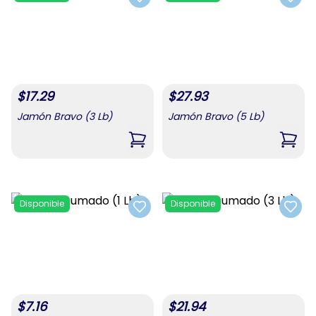
Add to favorites
Add t
$
17.29
$
27.93
Jamón Bravo (3 Lb)
Jamón Bravo (5 Lb)
,
Jamón Bravo (3 Lb)
,
Jamó
Disponible
Disponible
Add to favorites
Add t
$
7.16
$
21.94