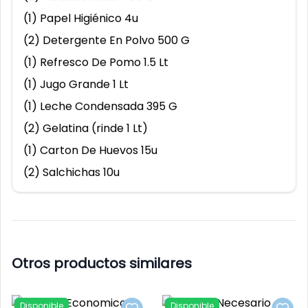
$
10.53
$
20.53
La Habana
La Habana
(
1
)
Papel Higiénico 4u
Frijoles Negros (5 Lb)
Frijoles Negros (10 Lb)
(
2
)
Detergente En Polvo 500 G
,
Frijoles Negros (5 Lb)
,
Frijo
Isla de la Juventud
Isla de la Juventud
(
1
)
Refresco De Pomo 1.5 Lt
(
1
)
Jugo Grande 1 Lt
Pinar del Río
Pinar del Río
(
1
)
Leche Condensada 395 G
Disponible
Disponible
Add to favorites
Add t
(
2
)
Gelatina (rinde 1 Lt)
Artemisa
Artemisa
(
1
)
Carton De Huevos 15u
(
2
)
Salchichas 10u
Mayabeque
Mayabeque
$
3.88
$
16.85
Frijoles Colorados (500 G /
Frijoles Colorados (5 Lb)
Matanzas
Matanzas
1.1 Lb)
,
Frijo
Otros productos similares
,
Frijoles Colorados (500 G / 1.1 Lb)
Villa Clara
Villa Clara
Disponible
Disponible