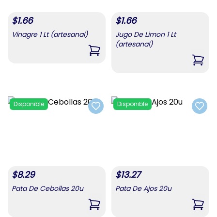
$
1.66
$
1.66
Vinagre 1 Lt (artesanal)
Jugo De Limon 1 Lt
(artesanal)
,
Vinagre 1 Lt (artesanal)
,
Jugo
Disponible
Disponible
Add to favorites
Add t
$
8.29
$
13.27
Pata De Cebollas 20u
Pata De Ajos 20u
,
Pata De Cebollas 20u
,
Pata