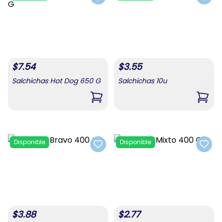
Add to favorites
Add t
$
7.54
$
3.55
Salchichas Hot Dog 650 G
Salchichas 10u
,
Salchichas Hot Dog 650 G
,
Salc
Disponible
Disponible
Add to favorites
Add t
$
3.88
$
2.77