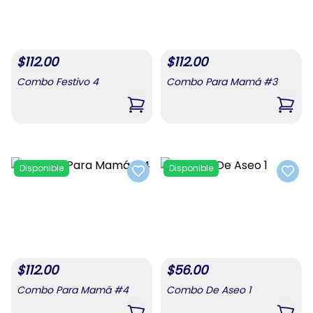
$
112.00
$
112.00
Combo Festivo 4
Combo Para Mamá #3
,
Combo Festivo 4
,
Com
Disponible
Disponible
Add to favorites
Add t
$
112.00
$
56.00
Combo Para Mamá #4
Combo De Aseo 1