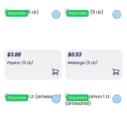
Disponible
Disponible
Add to favorites
Add t
$
3.88
$
6.53
Pepino (5 Lb)
Malanga (5 Lb)
,
Pepino (5 Lb)
,
Mala
Disponible
Disponible
Add to favorites
Add t