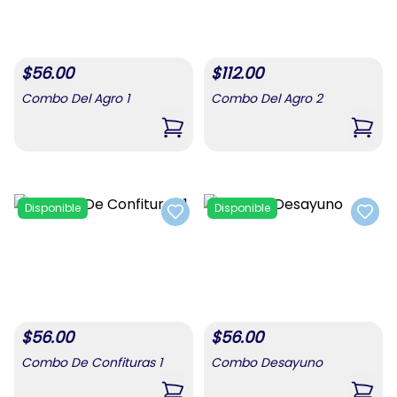
$
56.00
$
112.00
Combo Del Agro 1
Combo Del Agro 2
,
Combo Del Agro 1
,
Comb
Disponible
Disponible
Add to favorites
Add t
$
56.00
$
56.00
Combo De Confituras 1
Combo Desayuno