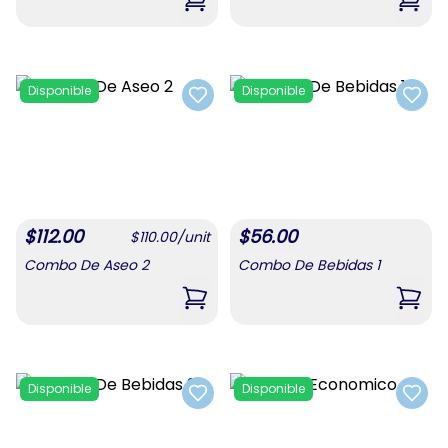
,
Combo Para Mamá #4
,
Comb
Disponible
Disponible
Add to favorites
Add t
$
112.00
$
56.00
$
110.00
/
unit
Combo De Aseo 2
Combo De Bebidas 1
,
Combo De Aseo 2
,
Comb
Disponible
Disponible
Add to favorites
Add t