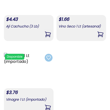
$
4.43
$
1.66
Ají Cachucha (3 Lb)
Vino Seco 1 Lt (artesanal)
,
Ají Cachucha (3 Lb)
,
Vino
Disponible
Add to favorites
$
3.76
Vinagre 1 Lt (importado)
,
Vinagre 1 Lt (importado)