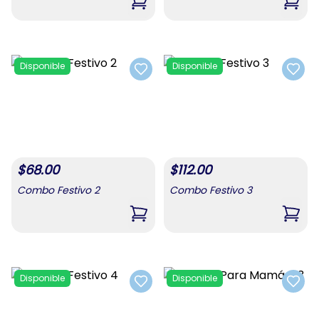
,
Combo Para Mamá #1
,
Com
Disponible
Disponible
Add to favorites
Add t
$
68.00
$
112.00
Combo Festivo 2
Combo Festivo 3
,
Combo Festivo 2
,
Comb
Disponible
Disponible
Add to favorites
Add t