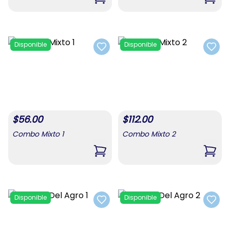
,
Combo De Alimentos 3
,
Comb
Disponible
Disponible
Add to favorites
Add t
$
56.00
$
112.00
Combo Mixto 1
Combo Mixto 2
,
Combo Mixto 1
,
Comb
Disponible
Disponible
Add to favorites
Add t