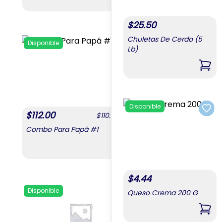
,
Combo Mixto 2
$
25.50
Chuletas De Cerdo (5
Disponible
Disponible
Lb)
Add to favorites
,
Chu
Disponible
Add 
$
112.00
$
112.00
$
110.00
/
unit
Combo Para Papá #1
Combo Para Papá 
,
Combo Para Papá #1
$
4.44
Disponible
Queso Crema 200 G
Add to favorites
,
Que