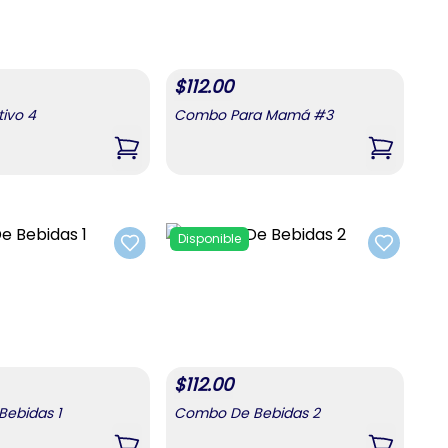
$
112.00
ivo 4
Combo Para Mamá #3
,
Combo Festivo 4
,
Combo 
Disponible
Add to favorites
Add to fa
$
112.00
ebidas 1
Combo De Bebidas 2