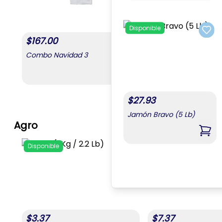
Disponible
Add 
$
167.00
Combo Navidad 3
,
Combo Navidad 3
$
27.93
Jamón Bravo (5 Lb)
Agro
,
Jam
Disponible
Disponible
Add to favorites
$
3.37
$
7.37