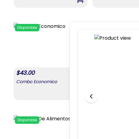
,
Combo Para Mamá #4
Disponible
Disponible
Add to favorites
$
43.00
$
43.00
Combo Economico
Combo Necesario
,
Combo Economico
Disponible
Disponible
Add to favorites