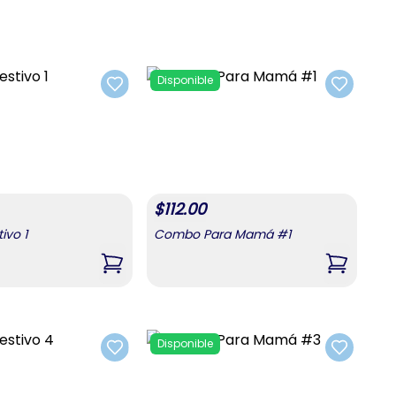
Disponible
Add to favorites
Add to fa
$
112.00
ivo 1
Combo Para Mamá #1
uras 2
,
Combo Festivo 1
,
Combo P
Disponible
Add to favorites
Add to fa