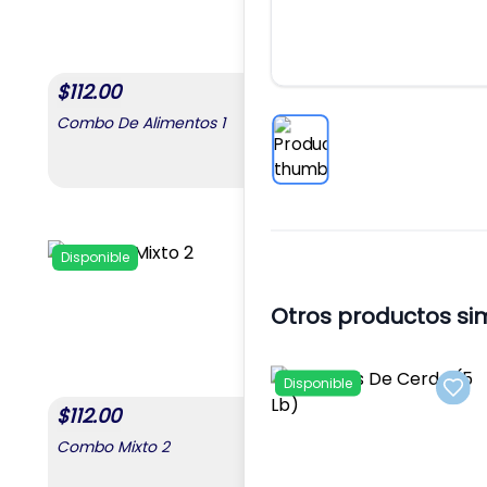
$
112.00
$
168.00
Combo De Alimentos 1
Combo De Alimento
,
Combo De Alimentos 1
Disponible
Disponible
Add to favorites
Otros productos si
Disponible
Add 
$
112.00
$
56.00
Combo Mixto 2
Combo Del Agro 1