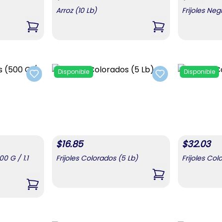
Arroz (10 Lb)
Frijoles Neg
,
Arroz (5 Lb)
,
Arroz (10 Lb)
Disponible
Disponible
Add to favorites
Add to favorites
$
16.85
$
32.03
0 G / 1.1
Frijoles Colorados (5 Lb)
Frijoles Col
,
Frijoles Colorados
,
Frijoles Colorados (500 G / 1.1 Lb)