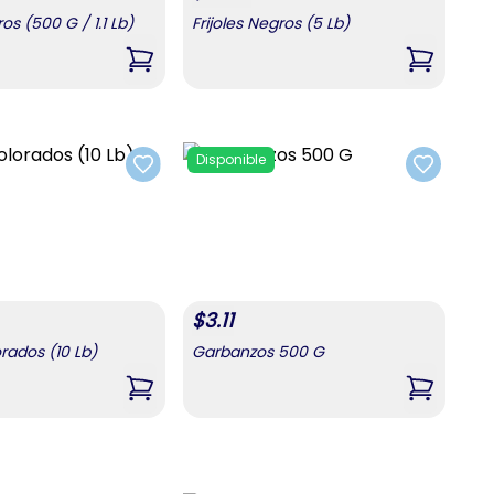
ros (500 G / 1.1 Lb)
Frijoles Negros (5 Lb)
,
Frijoles Negros (500 G / 1.1 Lb)
,
Frijoles 
Disponible
Add to favorites
Add to fa
$
3.11
orados (10 Lb)
Garbanzos 500 G
 (5 Lb)
,
Frijoles Colorados (10 Lb)
,
Garbanz