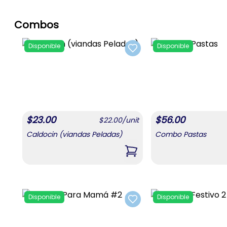
Combos
Disponible
Disponible
Add to favorites
$
23.00
$
56.00
$
22.00
/
unit
Caldocin (viandas Peladas)
Combo Pastas
,
Caldocin (viandas Pelada
Disponible
Disponible
Add to favorites