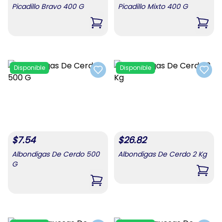
Picadillo Bravo 400 G
Picadillo Mixto 400 G
,
Picadillo Bravo 400 G
,
Pica
Disponible
Disponible
Add to favorites
Add t
$
7.54
$
26.82
Albondigas De Cerdo 500
Albondigas De Cerdo 2 Kg
G
,
Albo
,
Albondigas De Cerdo 500 G