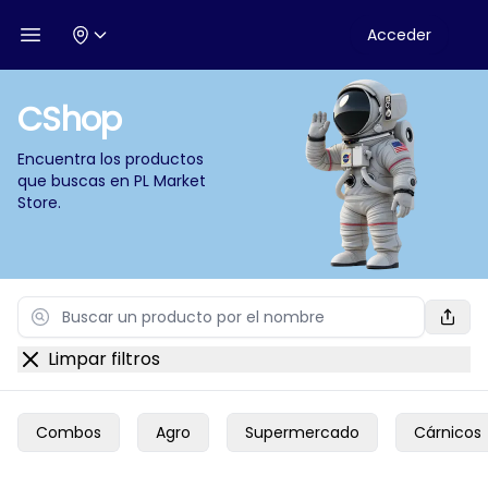
Acceder
Open menu
CShop
Encuentra los productos
que buscas en
PL Market
Store
.
Search
Limpar filtros
Combos
Agro
Supermercado
Cárnicos