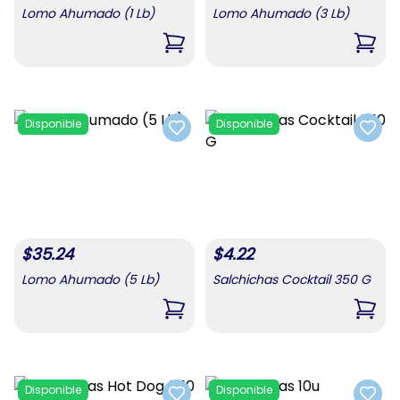
Lomo Ahumado (1 Lb)
Lomo Ahumado (3 Lb)
,
Lomo Ahumado (1 Lb)
,
Lomo
Disponible
Disponible
Add to favorites
Add t
$
35.24
$
4.22
Lomo Ahumado (5 Lb)
Salchichas Cocktail 350 G
,
Lomo Ahumado (5 Lb)
,
Salc
Disponible
Disponible