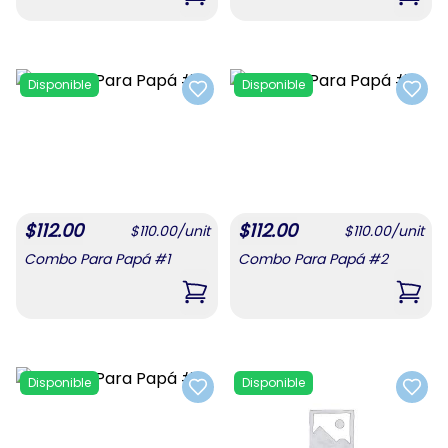
,
Combo De Confituras 1
,
Com
Disponible
Disponible
Add to favorites
Add t
$
112.00
$
112.00
$
110.00
/
unit
$
110.00
/
unit
Combo Para Papá #1
Combo Para Papá #2
,
Combo Para Papá #1
,
Com
Disponible
Disponible
Add to favorites
Add t