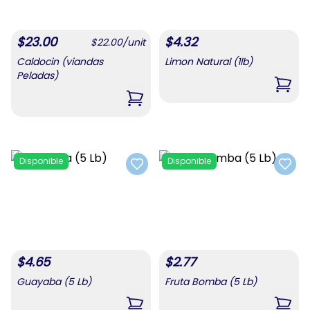
$
23.00
$
4.32
$
22.00
/
unit
Caldocin (viandas
Limon Natural (1lb)
Peladas)
,
Limo
,
Caldocin (viandas Peladas)
Disponible
Disponible
Add to favorites
Add t
$
4.65
$
2.77
Guayaba (5 Lb)
Fruta Bomba (5 Lb)