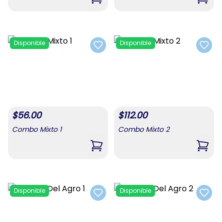
,
Combo De Alimentos 3
,
Comb
Disponible
Disponible
Add to favorites
Add t
$
56.00
$
112.00
Combo Mixto 1
Combo Mixto 2
,
Combo Mixto 1
,
Comb
Disponible
Disponible
Add to favorites
Add t