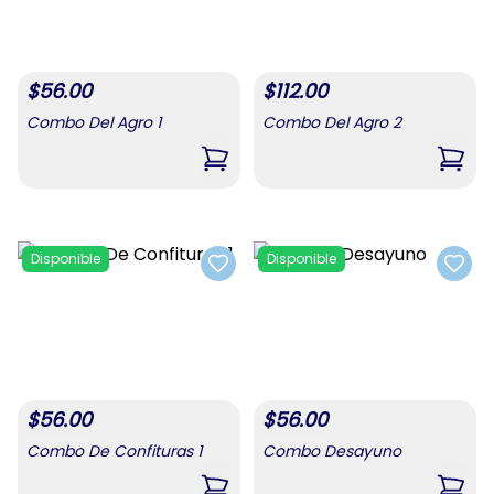
$
56.00
$
112.00
Combo Del Agro 1
Combo Del Agro 2
,
Combo Del Agro 1
,
Comb
Disponible
Disponible
Add to favorites
Add t
$
56.00
$
56.00
Combo De Confituras 1
Combo Desayuno