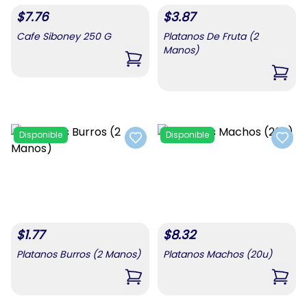
$
7.76
$
3.87
Cafe Siboney 250 G
Platanos De Fruta (2
Manos)
,
Cafe Siboney 250 G
,
Plat
Disponible
Disponible
Add to favorites
Add t
$
1.77
$
8.32
Platanos Burros (2 Manos)
Platanos Machos (20u)
,
Platanos Burros (2 Manos)
,
Plat