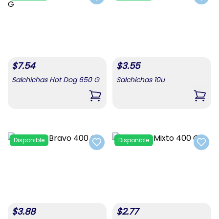
Add to favorites
Add t
$
7.54
$
3.55
Salchichas Hot Dog 650 G
Salchichas 10u
,
Salchichas Hot Dog 650 G
,
Salc
Disponible
Disponible
Add to favorites
Add t
$
3.88
$
2.77