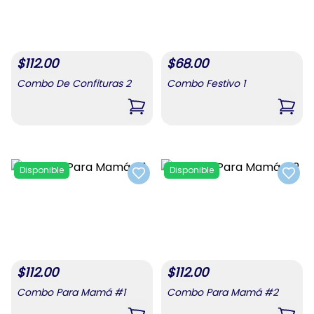
$
112.00
$
68.00
Combo De Confituras 2
Combo Festivo 1
,
Combo De Confituras 2
,
Comb
Disponible
Disponible
Add to favorites
Add t
$
112.00
$
112.00
Combo Para Mamá #1
Combo Para Mamá #2