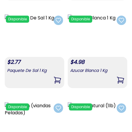
Disponible
Disponible
Add to favorites
Add t
$
2.77
$
4.98
Paquete De Sal 1 Kg
Azucar Blanca 1 Kg
,
Paquete De Sal 1 Kg
,
Azuc
Disponible
Disponible
Add to favorites
Add t