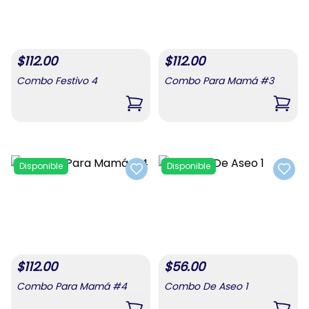
$
112.00
$
112.00
Combo Festivo 4
Combo Para Mamá #3
,
Combo Festivo 4
,
Com
Disponible
Disponible
Add to favorites
Add t
$
112.00
$
56.00
Combo Para Mamá #4
Combo De Aseo 1