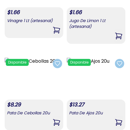
$
1.66
$
1.66
Vinagre 1 Lt (artesanal)
Jugo De Limon 1 Lt
(artesanal)
,
Vinagre 1 Lt (artesanal)
,
Jugo
Disponible
Disponible
Add to favorites
Add t
$
8.29
$
13.27
Pata De Cebollas 20u
Pata De Ajos 20u
,
Pata De Cebollas 20u
,
Pata