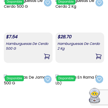
Disponible
Disponible
Add to favorites
Add t
$
7.54
$
28.70
Hamburguesas De Cerdo
Hamburguesas De Cerdo
500 G
2 Kg
,
Hamburguesas De Cerdo 500 G
,
Hamb
Disponible
Disponible
Add to favorites
Add t