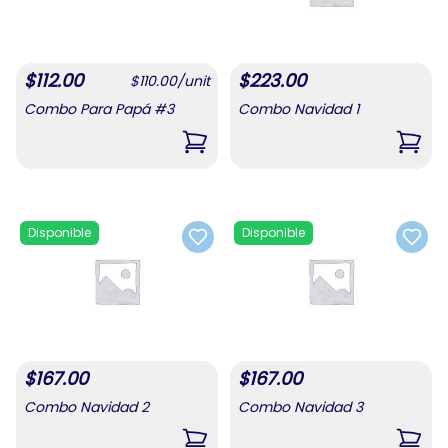
$
112.00
$
223.00
$
110.00
/
unit
Combo Para Papá #3
Combo Navidad 1
,
Combo Para Papá #3
,
Comb
Disponible
Disponible
Add to favorites
Add t
$
167.00
$
167.00
Combo Navidad 2
Combo Navidad 3