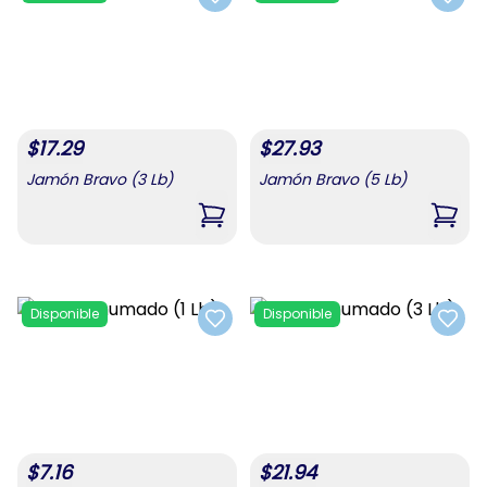
Add to favorites
Add t
$
17.29
$
27.93
Jamón Bravo (3 Lb)
Jamón Bravo (5 Lb)
,
Jamón Bravo (3 Lb)
,
Jamó
Disponible
Disponible
Add to favorites
Add t
$
7.16
$
21.94