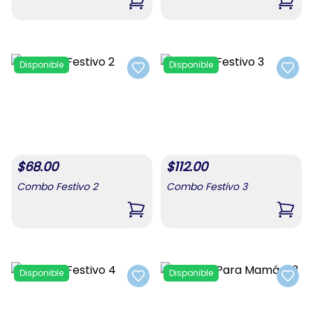
,
Combo Para Mamá #1
,
Com
Disponible
Disponible
Add to favorites
Add t
$
68.00
$
112.00
Combo Festivo 2
Combo Festivo 3
,
Combo Festivo 2
,
Comb
Disponible
Disponible
Add to favorites
Add t