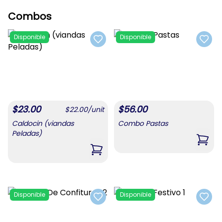
Combos
Disponible
Disponible
Add to favorites
Add t
$
23.00
$
56.00
$
22.00
/
unit
Caldocin (viandas
Combo Pastas
Peladas)
,
Com
,
Caldocin (viandas Peladas)
Disponible
Disponible
Add to favorites
Add t