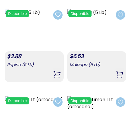
Disponible
Disponible
Add to favorites
Add t
$
3.88
$
6.53
Pepino (5 Lb)
Malanga (5 Lb)
,
Pepino (5 Lb)
,
Mala
Disponible
Disponible
Add to favorites
Add t