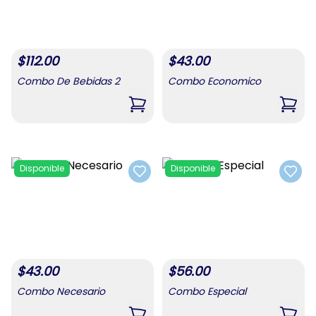
$
112.00
$
43.00
Combo De Bebidas 2
Combo Economico
,
Combo De Bebidas 2
,
Com
Disponible
Disponible
Add to favorites
Add t
$
43.00
$
56.00
Combo Necesario
Combo Especial