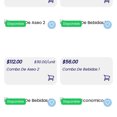
,
Combo Para Mamá #4
,
Comb
Disponible
Disponible
Add to favorites
Add t
$
112.00
$
56.00
$
110.00
/
unit
Combo De Aseo 2
Combo De Bebidas 1
,
Combo De Aseo 2
,
Comb
Disponible
Disponible
Add to favorites
Add t