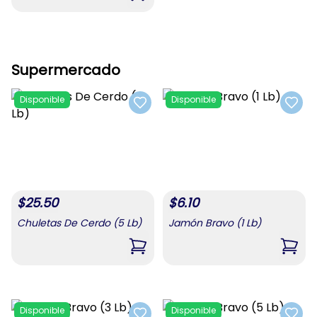
Supermercado
Disponible
Disponible
Add to favorites
Add t
$
25.50
$
6.10
Chuletas De Cerdo (5 Lb)
Jamón Bravo (1 Lb)
,
Chuletas De Cerdo (5 Lb)
,
Jamó
Disponible
Disponible