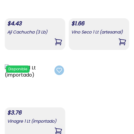
$
4.43
$
1.66
Ají Cachucha (3 Lb)
Vino Seco 1 Lt (artesanal)
,
Ají Cachucha (3 Lb)
,
Vino
Disponible
Add to favorites
$
3.76
Vinagre 1 Lt (importado)
,
Vinagre 1 Lt (importado)