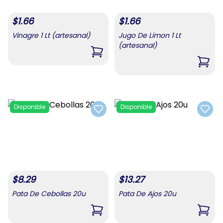
$
1.66
$
1.66
Vinagre 1 Lt (artesanal)
Jugo De Limon 1 Lt
(artesanal)
,
Vinagre 1 Lt (artesanal)
,
Jugo
Disponible
Disponible
Add to favorites
Add t
$
8.29
$
13.27
Pata De Cebollas 20u
Pata De Ajos 20u
,
Pata De Cebollas 20u
,
Pata