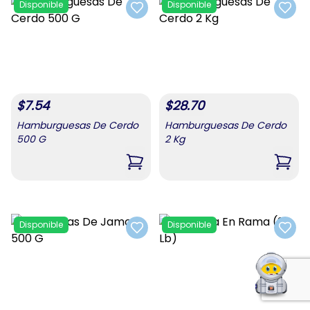
Disponible
Disponible
Add to favorites
Add t
$
7.54
$
28.70
Hamburguesas De Cerdo
Hamburguesas De Cerdo
500 G
2 Kg
,
Hamburguesas De Cerdo 500 G
,
Hamb
Disponible
Disponible
Add to favorites
Add t