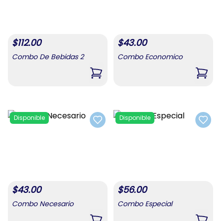
$
112.00
$
43.00
Combo De Bebidas 2
Combo Economico
,
Combo De Bebidas 2
,
Com
Disponible
Disponible
Add to favorites
Add t
$
43.00
$
56.00
Combo Necesario
Combo Especial