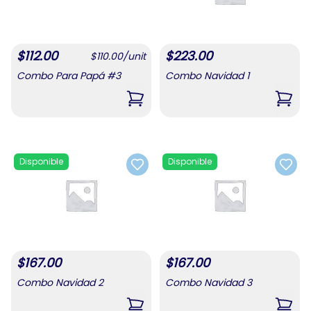
$
112.00
$
223.00
$
110.00
/
unit
Combo Para Papá #3
Combo Navidad 1
,
Combo Para Papá #3
,
Comb
Disponible
Disponible
Add to favorites
Add t
$
167.00
$
167.00
Combo Navidad 2
Combo Navidad 3