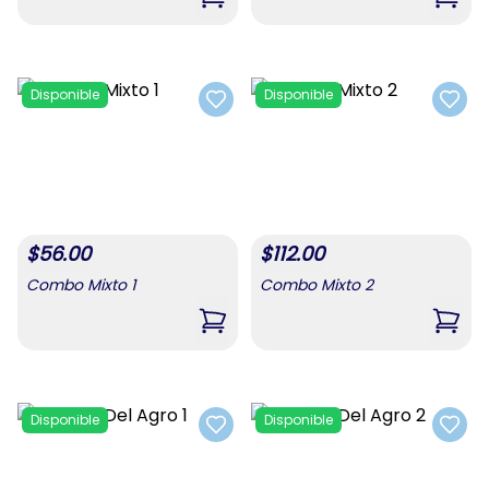
,
Combo De Alimentos 3
,
Comb
Disponible
Disponible
Add to favorites
Add t
$
56.00
$
112.00
Combo Mixto 1
Combo Mixto 2
,
Combo Mixto 1
,
Comb
Disponible
Disponible
Add to favorites
Add t