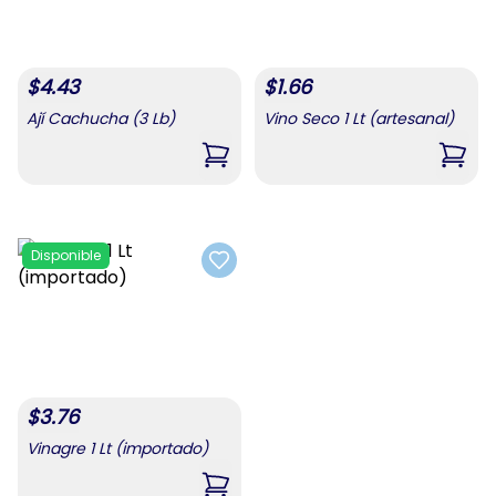
$
4.43
$
1.66
Ají Cachucha (3 Lb)
Vino Seco 1 Lt (artesanal)
,
Ají Cachucha (3 Lb)
,
Vino
Disponible
Add to favorites
$
3.76
Vinagre 1 Lt (importado)
,
Vinagre 1 Lt (importado)