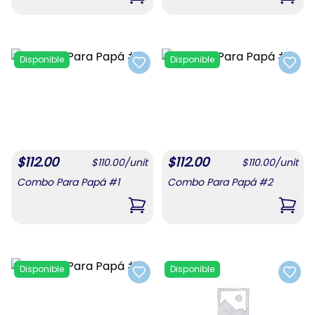
,
Combo De Confituras 1
,
Com
Disponible
Disponible
Add to favorites
Add t
$
112.00
$
112.00
$
110.00
/
unit
$
110.00
/
unit
Combo Para Papá #1
Combo Para Papá #2
,
Combo Para Papá #1
,
Com
Disponible
Disponible
Add to favorites
Add t