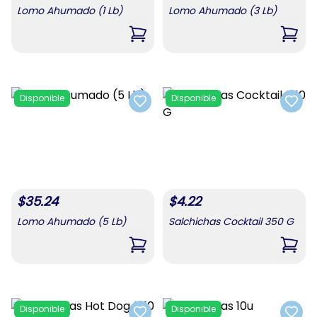
Lomo Ahumado (1 Lb)
Lomo Ahumado (3 Lb)
,
Lomo Ahumado (1 Lb)
,
Lomo
Disponible
Disponible
Add to favorites
Add t
$
35.24
$
4.22
Lomo Ahumado (5 Lb)
Salchichas Cocktail 350 G
,
Lomo Ahumado (5 Lb)
,
Salc
Disponible
Disponible