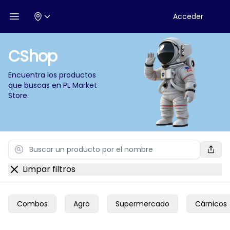
Acceder
Open menu
CShop
Encuentra los productos
que buscas en
PL Market
Store
.
Search
Limpar filtros
Combos
Agro
Supermercado
Cárnicos