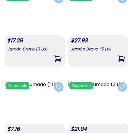
Add to favorites
Add t
$
17.29
$
27.93
Jamón Bravo (3 Lb)
Jamón Bravo (5 Lb)
,
Jamón Bravo (3 Lb)
,
Jamó
Disponible
Disponible
Add to favorites
Add t
$
7.16
$
21.94