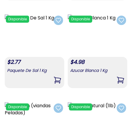
Disponible
Disponible
Add to favorites
Add t
$
2.77
$
4.98
Paquete De Sal 1 Kg
Azucar Blanca 1 Kg
,
Paquete De Sal 1 Kg
,
Azuc
Disponible
Disponible
Add to favorites
Add t