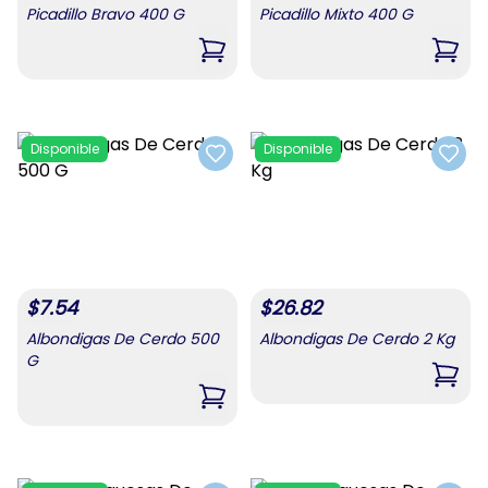
Picadillo Bravo 400 G
Picadillo Mixto 400 G
,
Picadillo Bravo 400 G
,
Pica
Disponible
Disponible
Add to favorites
Add t
$
7.54
$
26.82
Albondigas De Cerdo 500
Albondigas De Cerdo 2 Kg
G
,
Albo
,
Albondigas De Cerdo 500 G