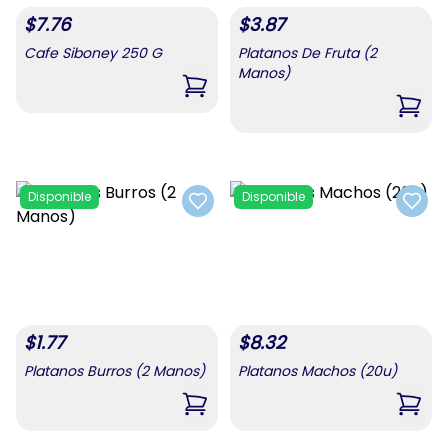
$
7.76
$
3.87
Cafe Siboney 250 G
Platanos De Fruta (2
Manos)
,
Cafe Siboney 250 G
,
Plat
Disponible
Disponible
Add to favorites
Add t
$
1.77
$
8.32
Platanos Burros (2 Manos)
Platanos Machos (20u)
,
Platanos Burros (2 Manos)
,
Plat