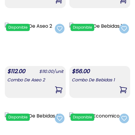
,
Combo Para Mamá #4
,
Comb
Disponible
Disponible
Add to favorites
Add t
$
112.00
$
56.00
$
110.00
/
unit
Combo De Aseo 2
Combo De Bebidas 1
,
Combo De Aseo 2
,
Comb
Disponible
Disponible
Add to favorites
Add t