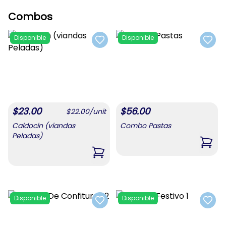
Combos
Disponible
Disponible
Add to favorites
Add t
$
23.00
$
56.00
$
22.00
/
unit
Caldocin (viandas
Combo Pastas
Peladas)
,
Com
,
Caldocin (viandas Peladas)
Disponible
Disponible
Add to favorites
Add t