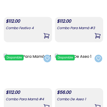
$
112.00
$
112.00
Combo Festivo 4
Combo Para Mamá #3
,
Combo Festivo 4
,
Com
Disponible
Disponible
Add to favorites
Add t
$
112.00
$
56.00
Combo Para Mamá #4
Combo De Aseo 1