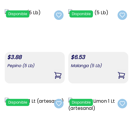
Disponible
Disponible
Add to favorites
Add t
$
3.88
$
6.53
Pepino (5 Lb)
Malanga (5 Lb)
,
Pepino (5 Lb)
,
Mala
Disponible
Disponible
Add to favorites
Add t