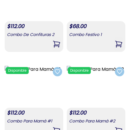
$
112.00
$
68.00
Combo De Confituras 2
Combo Festivo 1
,
Combo De Confituras 2
,
Comb
Disponible
Disponible
Add to favorites
Add t
$
112.00
$
112.00
Combo Para Mamá #1
Combo Para Mamá #2