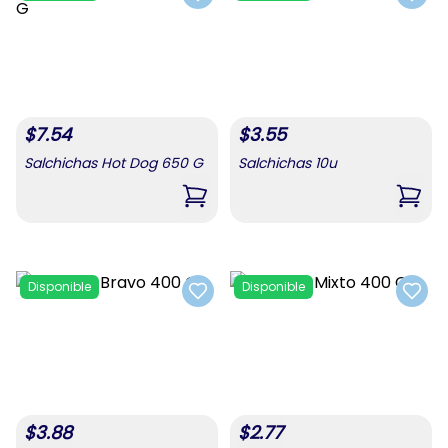
Add to favorites
Add t
$
7.54
$
3.55
Salchichas Hot Dog 650 G
Salchichas 10u
,
Salchichas Hot Dog 650 G
,
Salc
Disponible
Disponible
Add to favorites
Add t
$
3.88
$
2.77