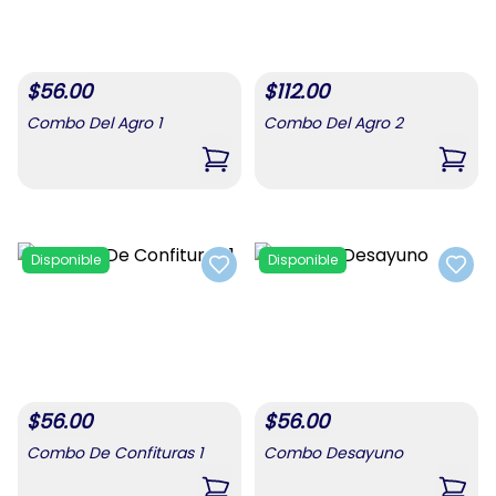
$
56.00
$
112.00
Combo Del Agro 1
Combo Del Agro 2
,
Combo Del Agro 1
,
Comb
Disponible
Disponible
Add to favorites
Add t
$
56.00
$
56.00
Combo De Confituras 1
Combo Desayuno