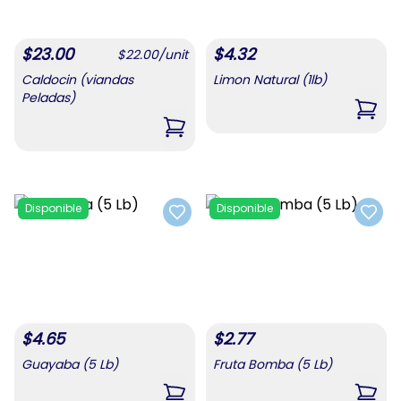
$
23.00
$
4.32
$
22.00
/
unit
Caldocin (viandas
Limon Natural (1lb)
Peladas)
,
Limo
,
Caldocin (viandas Peladas)
Disponible
Disponible
Add to favorites
Add t
$
4.65
$
2.77
Guayaba (5 Lb)
Fruta Bomba (5 Lb)