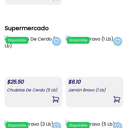
Supermercado
Disponible
Disponible
Add to favorites
Add t
$
25.50
$
6.10
Chuletas De Cerdo (5 Lb)
Jamón Bravo (1 Lb)
,
Chuletas De Cerdo (5 Lb)
,
Jamó
Disponible
Disponible