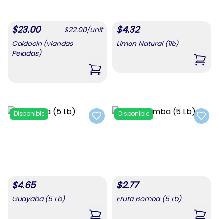
$
23.00
$
4.32
$
22.00
/
unit
Caldocin (viandas
Limon Natural (1lb)
Peladas)
,
Limo
,
Caldocin (viandas Peladas)
Disponible
Disponible
Add to favorites
Add t
$
4.65
$
2.77
Guayaba (5 Lb)
Fruta Bomba (5 Lb)