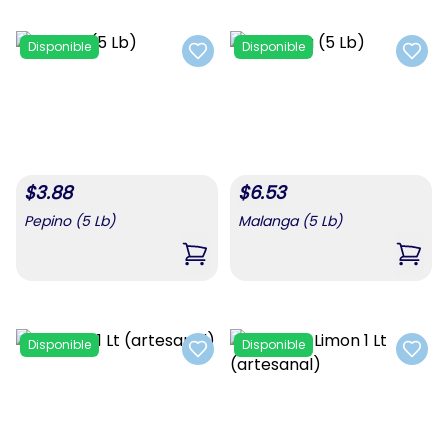
Disponible
Disponible
Add to favorites
Add t
$
3.88
$
6.53
Pepino (5 Lb)
Malanga (5 Lb)
,
Pepino (5 Lb)
,
Mala
Disponible
Disponible
Add to favorites
Add t