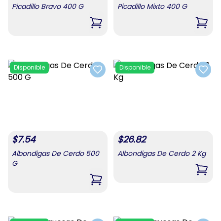
Picadillo Bravo 400 G
Picadillo Mixto 400 G
,
Picadillo Bravo 400 G
,
Pica
Disponible
Disponible
Add to favorites
Add t
$
7.54
$
26.82
Albondigas De Cerdo 500
Albondigas De Cerdo 2 Kg
G
,
Albo
,
Albondigas De Cerdo 500 G