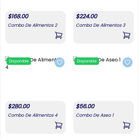
Disponible
Disponible
Add to favorites
Add t
$
168.00
$
224.00
Combo De Alimentos 2
Combo De Alimentos 3
,
Combo De Alimentos 2
,
Comb
$
32.03
$
8.54
Disponible
Disponible
Pomos De Aceite 6u X 1 Lt
Cafe La Llave 284 G
Add to favorites
Add t
,
Pomos De Aceite 6u X 1 Lt
,
Cafe
Disponible
Disponible
Add to favorites
Add t
$
280.00
$
56.00
Combo De Alimentos 4
Combo De Aseo 1
,
Combo De Alimentos 4
,
Comb