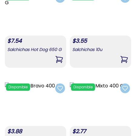
Add to favorites
Add t
$
7.54
$
3.55
Salchichas Hot Dog 650 G
Salchichas 10u
,
Salchichas Hot Dog 650 G
,
Salc
Disponible
Disponible
Add to favorites
Add t
$
3.88
$
2.77