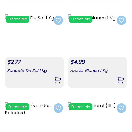
Disponible
Disponible
Add to favorites
Add t
$
2.77
$
4.98
Paquete De Sal 1 Kg
Azucar Blanca 1 Kg
,
Paquete De Sal 1 Kg
,
Azuc
Disponible
Disponible
Add to favorites
Add t