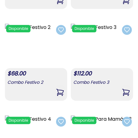
,
Combo Para Mamá #1
,
Com
Disponible
Disponible
Add to favorites
Add t
$
68.00
$
112.00
Combo Festivo 2
Combo Festivo 3
,
Combo Festivo 2
,
Comb
Disponible
Disponible
Add to favorites
Add t