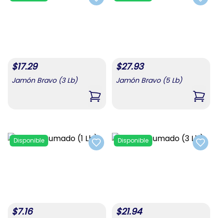
Add to favorites
Add t
$
17.29
$
27.93
Jamón Bravo (3 Lb)
Jamón Bravo (5 Lb)
,
Jamón Bravo (3 Lb)
,
Jamó
Disponible
Disponible
Add to favorites
Add t
$
7.16
$
21.94