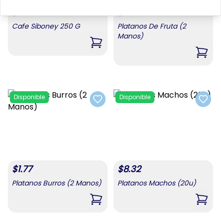
$
7.76
$
3.87
Cafe Siboney 250 G
Platanos De Fruta (2
Manos)
,
Cafe Siboney 250 G
,
Plat
Disponible
Disponible
Add to favorites
Add t
$
1.77
$
8.32
Platanos Burros (2 Manos)
Platanos Machos (20u)
,
Platanos Burros (2 Manos)
,
Plat