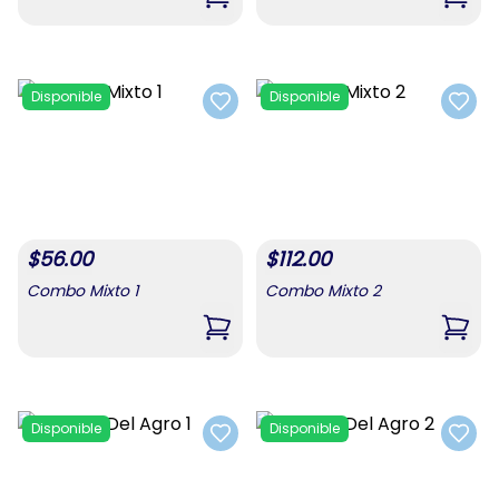
,
Combo De Alimentos 3
,
Comb
Disponible
Disponible
Add to favorites
Add t
$
56.00
$
112.00
Combo Mixto 1
Combo Mixto 2
,
Combo Mixto 1
,
Comb
Disponible
Disponible
Add to favorites
Add t