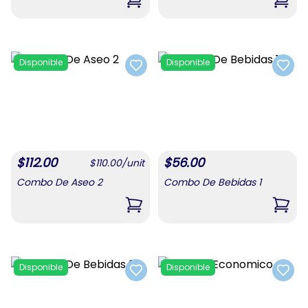
,
Combo Para Mamá #4
,
Comb
Disponible
Disponible
Add to favorites
Add t
$
112.00
$
56.00
$
110.00
/
unit
Combo De Aseo 2
Combo De Bebidas 1
,
Combo De Aseo 2
,
Comb
Disponible
Disponible
Add to favorites
Add t