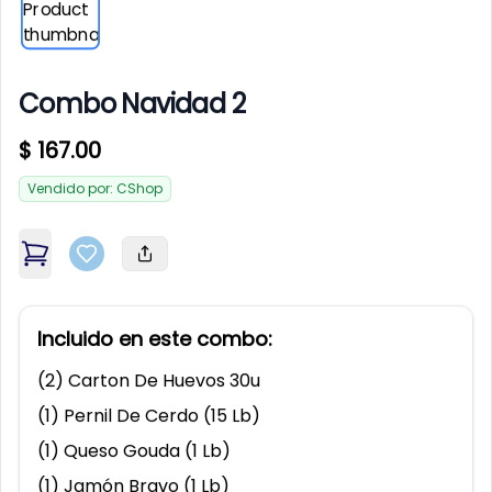
Add to favorites
Add t
Combo Navidad 2
Product information
$ 167.00
$
14.53
$
2.77
Arroz (10 Lb)
Frijoles Negros (500 G / 1.1
Vendido por:
CShop
Lb)
,
Arroz (10 Lb)
Description
,
Frijo
,
Combo Navidad 2
Add to favorites
Incluido en este combo:
Disponible
Disponible
Add to favorites
Add t
Selecciona
Selecciona
(
2
)
Carton De Huevos 30u
Close
Close
la provincia de su familiar
la provincia de su familiar
(
1
)
Pernil De Cerdo (15 Lb)
(
1
)
Queso Gouda (1 Lb)
(
1
)
Jamón Bravo (1 Lb)