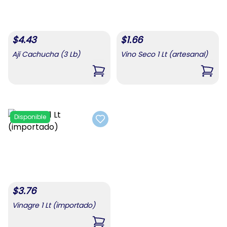
$
4.43
$
1.66
Ají Cachucha (3 Lb)
Vino Seco 1 Lt (artesanal)
,
Ají Cachucha (3 Lb)
,
Vino
Disponible
Add to favorites
$
3.76
Vinagre 1 Lt (importado)
,
Vinagre 1 Lt (importado)