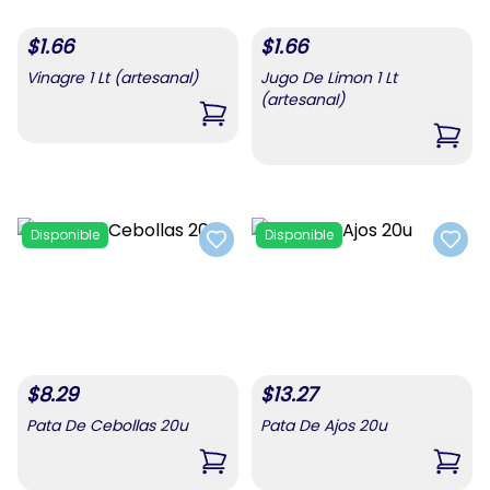
$
1.66
$
1.66
Vinagre 1 Lt (artesanal)
Jugo De Limon 1 Lt
(artesanal)
,
Vinagre 1 Lt (artesanal)
,
Jugo
Disponible
Disponible
Add to favorites
Add t
$
8.29
$
13.27
Pata De Cebollas 20u
Pata De Ajos 20u
,
Pata De Cebollas 20u
,
Pata