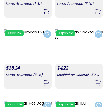
Lomo Ahumado (1 Lb)
Lomo Ahumado (3 Lb)
,
Lomo Ahumado (1 Lb)
,
Lomo
Disponible
Disponible
Add to favorites
Add t
$
35.24
$
4.22
Lomo Ahumado (5 Lb)
Salchichas Cocktail 350 G
,
Lomo Ahumado (5 Lb)
,
Salc
Disponible
Disponible