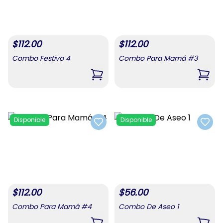
$
112.00
$
112.00
Combo Festivo 4
Combo Para Mamá #3
,
Combo Festivo 4
,
Com
Disponible
Disponible
Add to favorites
Add t
$
112.00
$
56.00
Combo Para Mamá #4
Combo De Aseo 1