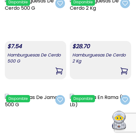
Disponible
Disponible
Add to favorites
Add t
$
7.54
$
28.70
Hamburguesas De Cerdo
Hamburguesas De Cerdo
500 G
2 Kg
,
Hamburguesas De Cerdo 500 G
,
Hamb
Disponible
Disponible
Add to favorites
Add t