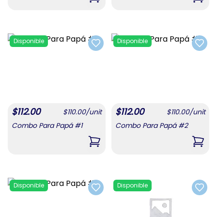
,
Combo De Confituras 1
,
Com
Disponible
Disponible
Add to favorites
Add t
$
112.00
$
112.00
$
110.00
/
unit
$
110.00
/
unit
Combo Para Papá #1
Combo Para Papá #2
,
Combo Para Papá #1
,
Com
Disponible
Disponible
Add to favorites
Add t