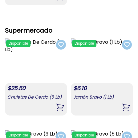
Supermercado
Disponible
Disponible
Add to favorites
Add t
$
25.50
$
6.10
Chuletas De Cerdo (5 Lb)
Jamón Bravo (1 Lb)
,
Chuletas De Cerdo (5 Lb)
,
Jamó
Disponible
Disponible