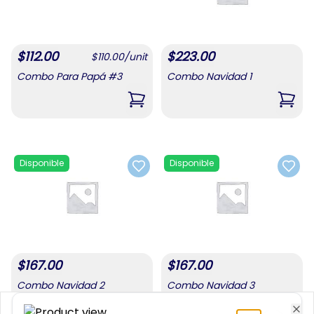
$
112.00
$
223.00
$
110.00
/
unit
Combo Para Papá #3
Combo Navidad 1
,
Combo Para Papá #3
,
Comb
Disponible
Disponible
Add to favorites
Add t
$
167.00
$
167.00
Combo Navidad 2
Combo Navidad 3