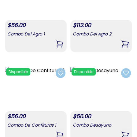
$
56.00
$
112.00
Combo Del Agro 1
Combo Del Agro 2
,
Combo Del Agro 1
,
Comb
Disponible
Disponible
Add to favorites
Add t
$
56.00
$
56.00
Combo De Confituras 1
Combo Desayuno