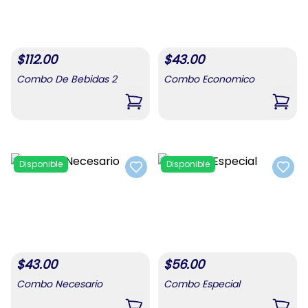
$
112.00
$
43.00
Combo De Bebidas 2
Combo Economico
,
Combo De Bebidas 2
,
Com
Disponible
Disponible
Add to favorites
Add t
$
43.00
$
56.00
Combo Necesario
Combo Especial