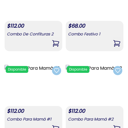
$
112.00
$
68.00
Combo De Confituras 2
Combo Festivo 1
,
Combo De Confituras 2
,
Comb
Disponible
Disponible
Add to favorites
Add t
$
112.00
$
112.00
Combo Para Mamá #1
Combo Para Mamá #2