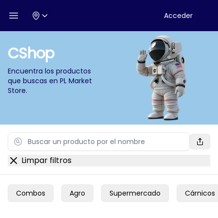
Acceder
Open menu
CShop
Encuentra los productos
que buscas en
PL Market
Store
.
Search
Limpar filtros
Combos
Agro
Supermercado
Cárnicos