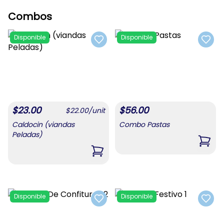
Combos
Disponible
Disponible
Add to favorites
Add t
$
23.00
$
56.00
$
22.00
/
unit
Caldocin (viandas
Combo Pastas
Peladas)
,
Com
,
Caldocin (viandas Peladas)
Disponible
Disponible
Add to favorites
Add t