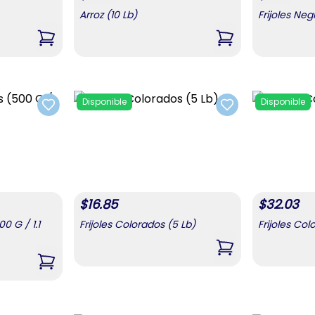
Arroz (10 Lb)
Frijoles Neg
,
Arroz (5 Lb)
,
Arroz (10 Lb)
Disponible
Disponible
Add to favorites
Add to favorites
$
16.85
$
32.03
0 G / 1.1
Frijoles Colorados (5 Lb)
Frijoles Col
,
Frijoles Colorados
,
Frijoles Colorados (500 G / 1.1 Lb)