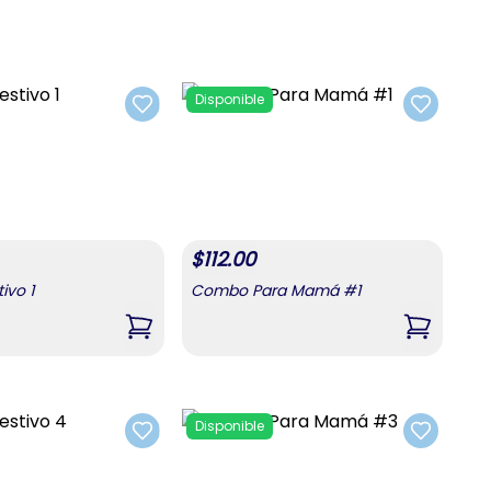
Disponible
Add to favorites
Add to fa
$
112.00
ivo 1
Combo Para Mamá #1
uras 2
,
Combo Festivo 1
,
Combo P
Disponible
Add to favorites
Add to fa