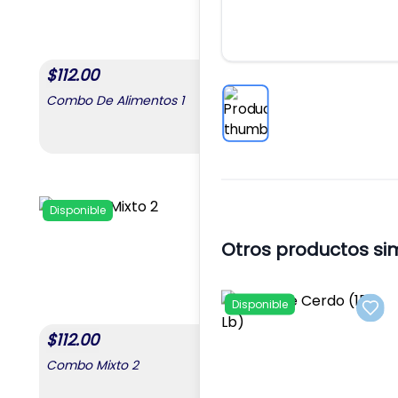
$
112.00
$
168.00
Combo De Alimentos 1
Combo De Alimento
,
Combo De Alimentos 1
Disponible
Disponible
Add to favorites
Otros productos si
Disponible
Add 
$
112.00
$
56.00
Combo Mixto 2
Combo Del Agro 1