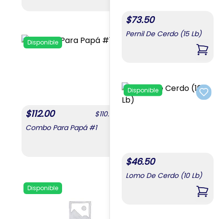
,
Combo Mixto 2
$
73.50
Pernil De Cerdo (15 Lb)
Disponible
Disponible
Add to favorites
,
Pern
Disponible
Add 
$
112.00
$
112.00
$
110.00
/
unit
Combo Para Papá #1
Combo Para Papá 
,
Combo Para Papá #1
$
46.50
Lomo De Cerdo (10 Lb)
Disponible
Add to favorites
,
Lom