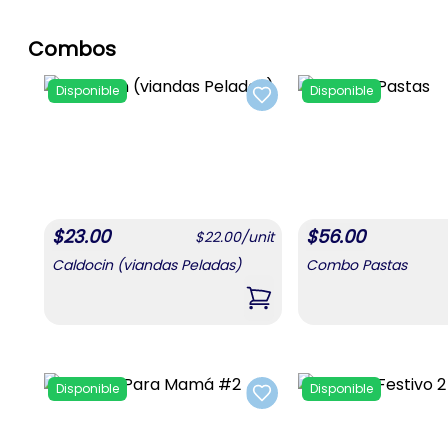
Combos
Disponible
Disponible
Add to favorites
$
23.00
$
56.00
$
22.00
/
unit
Caldocin (viandas Peladas)
Combo Pastas
,
Caldocin (viandas Pelada
Disponible
Disponible
Add to favorites