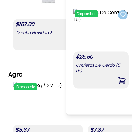
Disponible
Add 
$
167.00
Combo Navidad 3
,
Combo Navidad 3
$
25.50
Chuletas De Cerdo (5
Lb)
Agro
,
Chu
Disponible
Disponible
Add to favorites
$
3.37
$
7.37