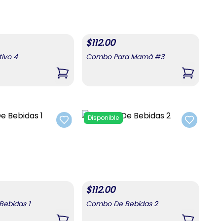
$
112.00
ivo 4
Combo Para Mamá #3
,
Combo Festivo 4
,
Combo 
Disponible
Add to favorites
Add to fa
$
112.00
ebidas 1
Combo De Bebidas 2