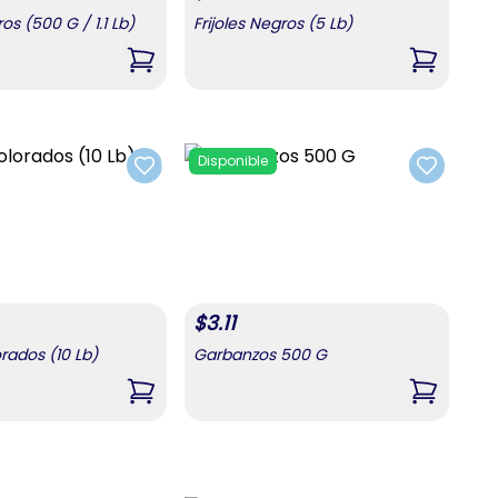
ros (500 G / 1.1 Lb)
Frijoles Negros (5 Lb)
,
Frijoles Negros (500 G / 1.1 Lb)
,
Frijoles 
Disponible
Add to favorites
Add to fa
$
3.11
orados (10 Lb)
Garbanzos 500 G
 (5 Lb)
,
Frijoles Colorados (10 Lb)
,
Garbanz