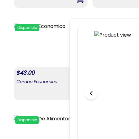
,
Combo Para Mamá #4
Disponible
Disponible
Add to favorites
$
43.00
$
43.00
Combo Economico
Combo Necesario
,
Combo Economico
Disponible
Disponible
Add to favorites