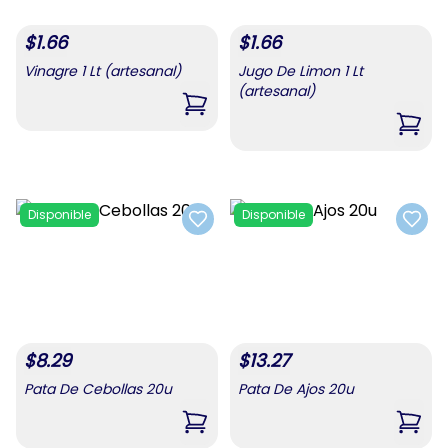
$
1.66
$
1.66
Vinagre 1 Lt (artesanal)
Jugo De Limon 1 Lt
(artesanal)
,
Vinagre 1 Lt (artesanal)
,
Jugo
Disponible
Disponible
Add to favorites
Add t
$
8.29
$
13.27
Pata De Cebollas 20u
Pata De Ajos 20u
,
Pata De Cebollas 20u
,
Pata