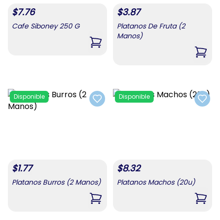
$
7.76
$
3.87
Cafe Siboney 250 G
Platanos De Fruta (2
Manos)
,
Cafe Siboney 250 G
,
Plat
Disponible
Disponible
Add to favorites
Add t
$
1.77
$
8.32
Platanos Burros (2 Manos)
Platanos Machos (20u)
,
Platanos Burros (2 Manos)
,
Plat