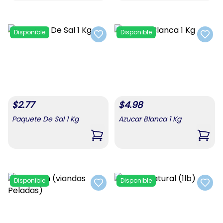
Disponible
Disponible
Add to favorites
Add t
$
2.77
$
4.98
Paquete De Sal 1 Kg
Azucar Blanca 1 Kg
,
Paquete De Sal 1 Kg
,
Azuc
Disponible
Disponible
Add to favorites
Add t