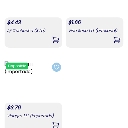
$
4.43
$
1.66
Ají Cachucha (3 Lb)
Vino Seco 1 Lt (artesanal)
,
Ají Cachucha (3 Lb)
,
Vino
Disponible
Add to favorites
$
3.76
Vinagre 1 Lt (importado)
,
Vinagre 1 Lt (importado)