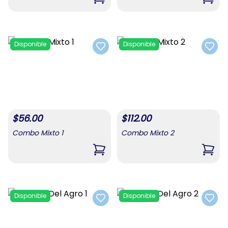
,
Combo De Alimentos 3
,
Comb
Disponible
Disponible
Add to favorites
Add t
$
56.00
$
112.00
Combo Mixto 1
Combo Mixto 2
,
Combo Mixto 1
,
Comb
Disponible
Disponible
Add to favorites
Add t