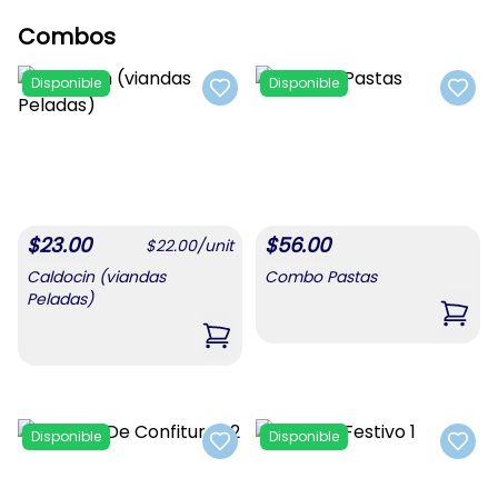
Combos
Disponible
Disponible
Add to favorites
Add t
$
23.00
$
56.00
$
22.00
/
unit
Caldocin (viandas
Combo Pastas
Peladas)
,
Com
,
Caldocin (viandas Peladas)
Disponible
Disponible
Add to favorites
Add t