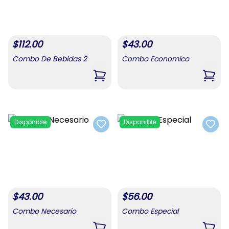
$
112.00
$
43.00
Combo De Bebidas 2
Combo Economico
,
Combo De Bebidas 2
,
Com
Disponible
Disponible
Add to favorites
Add t
$
43.00
$
56.00
Combo Necesario
Combo Especial