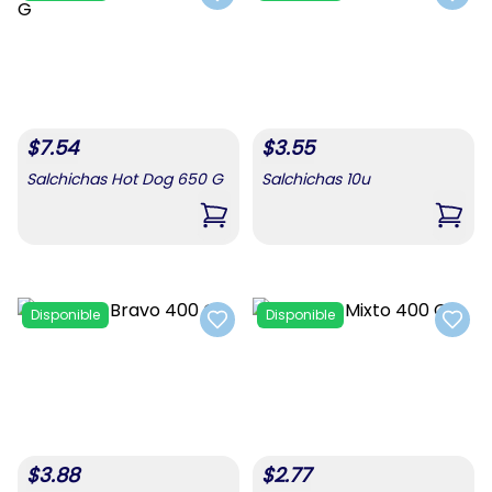
Add to favorites
Add t
$
7.54
$
3.55
Salchichas Hot Dog 650 G
Salchichas 10u
,
Salchichas Hot Dog 650 G
,
Salc
Disponible
Disponible
Add to favorites
Add t
$
3.88
$
2.77