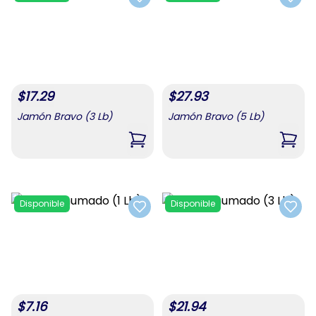
Add to favorites
Add t
$
17.29
$
27.93
Jamón Bravo (3 Lb)
Jamón Bravo (5 Lb)
,
Jamón Bravo (3 Lb)
,
Jamó
Disponible
Disponible
Add to favorites
Add t
$
7.16
$
21.94