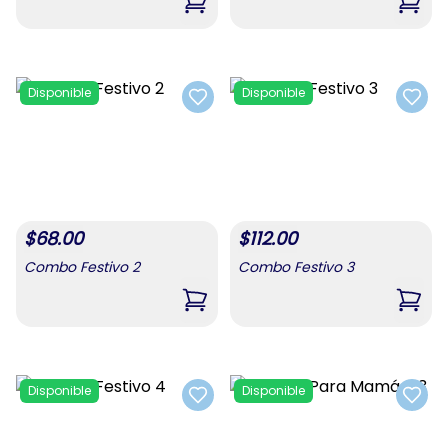
,
Combo Para Mamá #1
,
Com
Disponible
Disponible
Add to favorites
Add t
$
68.00
$
112.00
Combo Festivo 2
Combo Festivo 3
,
Combo Festivo 2
,
Comb
Disponible
Disponible
Add to favorites
Add t