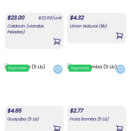
$
23.00
$
4.32
$
22.00
/
unit
Caldocin (viandas
Limon Natural (1lb)
Peladas)
,
Limo
,
Caldocin (viandas Peladas)
Disponible
Disponible
Add to favorites
Add t
$
4.65
$
2.77
Guayaba (5 Lb)
Fruta Bomba (5 Lb)