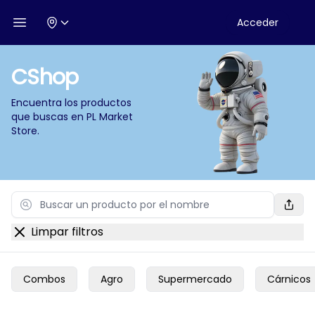
Acceder
Open menu
CShop
Encuentra los productos
que buscas en
PL Market
Store
.
Search
Limpar filtros
Combos
Agro
Supermercado
Cárnicos