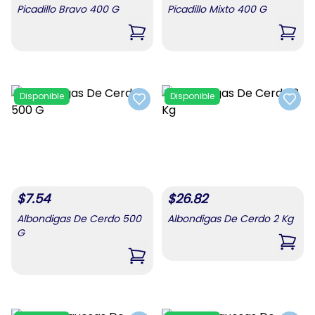
Picadillo Bravo 400 G
Picadillo Mixto 400 G
,
Picadillo Bravo 400 G
,
Pica
Disponible
Disponible
Add to favorites
Add t
$
7.54
$
26.82
Albondigas De Cerdo 500
Albondigas De Cerdo 2 Kg
G
,
Albo
,
Albondigas De Cerdo 500 G