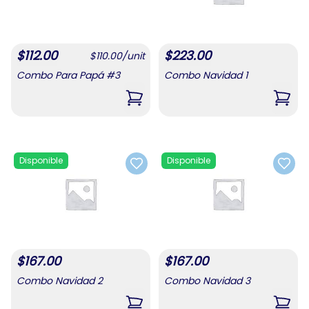
$
112.00
$
223.00
$
110.00
/
unit
Combo Para Papá #3
Combo Navidad 1
,
Combo Para Papá #3
,
Comb
Disponible
Disponible
Add to favorites
Add t
$
167.00
$
167.00
Combo Navidad 2
Combo Navidad 3