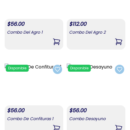
$
56.00
$
112.00
Combo Del Agro 1
Combo Del Agro 2
,
Combo Del Agro 1
,
Comb
Disponible
Disponible
Add to favorites
Add t
$
56.00
$
56.00
Combo De Confituras 1
Combo Desayuno