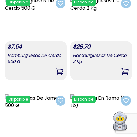
Disponible
Disponible
Add to favorites
Add t
$
7.54
$
28.70
Hamburguesas De Cerdo
Hamburguesas De Cerdo
500 G
2 Kg
,
Hamburguesas De Cerdo 500 G
,
Hamb
Disponible
Disponible
Add to favorites
Add t