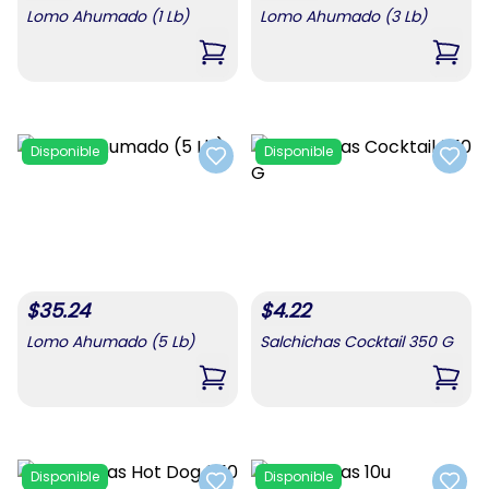
Lomo Ahumado (1 Lb)
Lomo Ahumado (3 Lb)
,
Lomo Ahumado (1 Lb)
,
Lomo
Disponible
Disponible
Add to favorites
Add t
$
35.24
$
4.22
Lomo Ahumado (5 Lb)
Salchichas Cocktail 350 G
,
Lomo Ahumado (5 Lb)
,
Salc
Disponible
Disponible