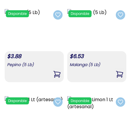
Disponible
Disponible
Add to favorites
Add t
$
3.88
$
6.53
Pepino (5 Lb)
Malanga (5 Lb)
,
Pepino (5 Lb)
,
Mala
Disponible
Disponible
Add to favorites
Add t