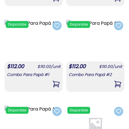
,
Combo De Confituras 1
,
Com
Disponible
Disponible
Add to favorites
Add t
$
112.00
$
112.00
$
110.00
/
unit
$
110.00
/
unit
Combo Para Papá #1
Combo Para Papá #2
,
Combo Para Papá #1
,
Com
Disponible
Disponible
Add to favorites
Add t