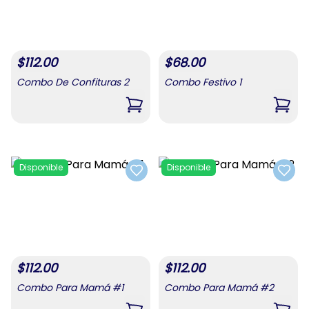
$
112.00
$
68.00
Combo De Confituras 2
Combo Festivo 1
,
Combo De Confituras 2
,
Comb
Disponible
Disponible
Add to favorites
Add t
$
112.00
$
112.00
Combo Para Mamá #1
Combo Para Mamá #2