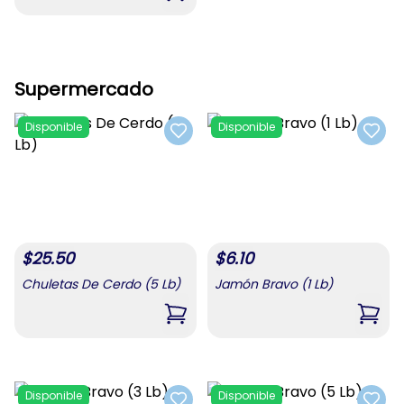
Supermercado
Disponible
Disponible
Add to favorites
Add t
$
25.50
$
6.10
Chuletas De Cerdo (5 Lb)
Jamón Bravo (1 Lb)
,
Chuletas De Cerdo (5 Lb)
,
Jamó
Disponible
Disponible