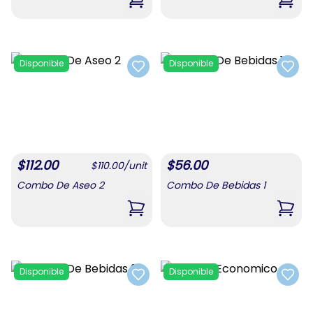
,
Combo Para Mamá #4
,
Comb
Disponible
Disponible
Add to favorites
Add t
$
112.00
$
56.00
$
110.00
/
unit
Combo De Aseo 2
Combo De Bebidas 1
,
Combo De Aseo 2
,
Comb
Disponible
Disponible
Add to favorites
Add t