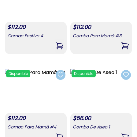
$
112.00
$
112.00
Combo Festivo 4
Combo Para Mamá #3
,
Combo Festivo 4
,
Com
Disponible
Disponible
Add to favorites
Add t
$
112.00
$
56.00
Combo Para Mamá #4
Combo De Aseo 1