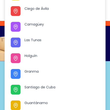
Ciego de Ávila
Ciego de Ávila
Camagüey
Camagüey
El viaje
Las Tunas
Las Tunas
Continúa
Holguín
Holguín
Granma
Granma
Santiago de Cuba
Santiago de Cuba
Soporte
Preguntas frecuentes
Guantánamo
Guantánamo
Tiendas PL Market