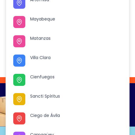
Mayabeque
Mayabeque
Matanzas
Matanzas
Villa Clara
Villa Clara
No hay productos en esta categoría
Cienfuegos
Cienfuegos
El viaje
Sancti Spíritus
Sancti Spíritus
Continúa
Ciego de Ávila
Ciego de Ávila
Camagüey
Camagüey