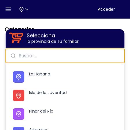
Acceder
Open menu
Categorías
Selecciona
Selecciona
Close
Close
la provincia de su familiar
la provincia de su familiar
Cárnicos
Agro
Combos
Supermerc...
Ase
La Habana
La Habana
Isla de la Juventud
Isla de la Juventud
Pinar del Río
Pinar del Río
Artemisa
Artemisa