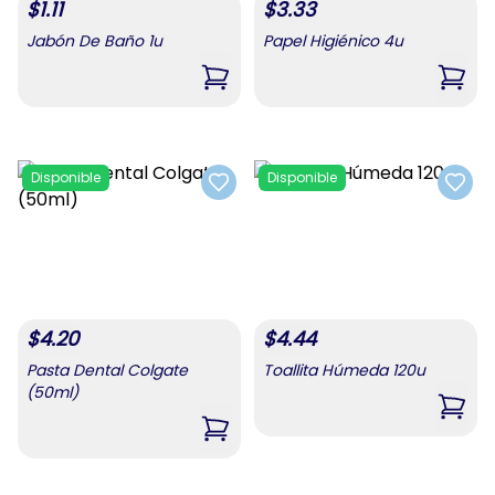
$
1.11
$
3.33
Jabón De Baño 1u
Papel Higiénico 4u
,
Jabón De Baño 1u
,
Pape
Disponible
Disponible
Add to favorites
Add t
$
4.20
$
4.44
Pasta Dental Colgate
Toallita Húmeda 120u
(50ml)
,
Toal
,
Pasta Dental Colgate (50ml)