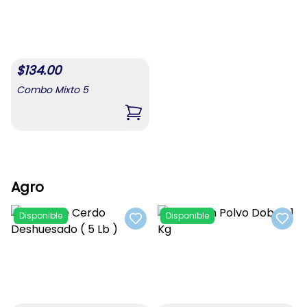
$
134.00
Combo Mixto 5
,
Combo Mixto 5
Agro
Disponible
Disponible
Add to favorites
Add t