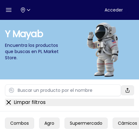
Acceder
Open menu
Y Mayab
Encuentra los productos
que buscas en
PL Market
Store
.
Search
Limpar filtros
Combos
Agro
Supermercado
Cárnicos