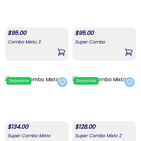
$
95.00
$
95.00
Combo Mixto 3
Super Combo
,
Combo Mixto 3
,
Sup
Disponible
Disponible
Add to favorites
Add t
$
134.00
$
128.00
Super Combo Mixto
Super Combo Mixto 2