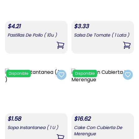
$
4.21
$
3.33
Pastillas De Pollo ( 10u )
Salsa De Tomate ( 1 Lata )
,
Pastillas De Pollo ( 10u )
,
Sals
Disponible
Disponible
Add to favorites
Add t
$
1.58
$
16.62
Sopa Instantanea ( 1 U )
Cake Con Cubierta De
Merengue