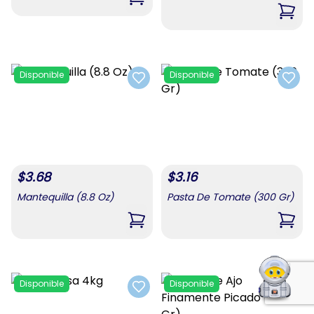
,
Sopa Instantanea ( 1 U )
,
Cake
Disponible
Disponible
Add to favorites
Add t
$
3.68
$
3.16
Mantequilla (8.8 Oz)
Pasta De Tomate (300 Gr)
,
Mantequilla (8.8 Oz)
,
Past
Disponible
Disponible
Add to favorites
Add t