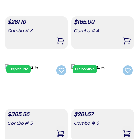
$
281.10
$
165.00
Combo # 3
Combo # 4
,
Combo # 3
,
Com
Disponible
Disponible
Add to favorites
Add t
$
305.56
$
201.67
Combo # 5
Combo # 6
,
Combo # 5
,
Com