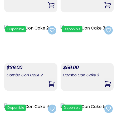
,
Combo Con Cake
,
Ofer
Disponible
Disponible
Add to favorites
Add t
$
39.00
$
56.00
Combo Con Cake 2
Combo Con Cake 3
,
Combo Con Cake 2
,
Com
Disponible
Disponible
Add to favorites
Add t