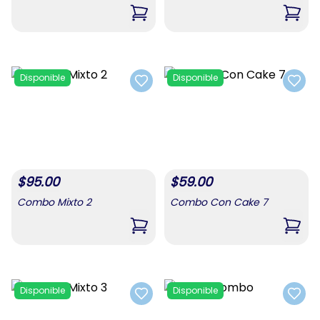
,
Combo Con Cake 6
,
Com
Disponible
Disponible
Add to favorites
Add t
$
95.00
$
59.00
Combo Mixto 2
Combo Con Cake 7
,
Combo Mixto 2
,
Disponible
Disponible
Add to favorites
Add t