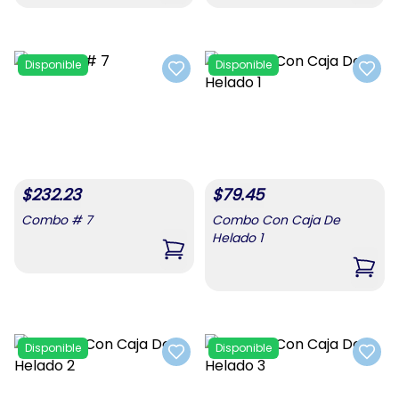
Disponible
Disponible
Add to favorites
Add t
$
232.23
$
79.45
Combo # 7
Combo Con Caja De
Helado 1
,
Combo # 7
,
Comb
Disponible
Disponible
Add to favorites
Add t