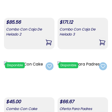
$
85.56
$
171.12
Combo Con Caja De
Combo Con Caja De
Helado 2
Helado 3
,
Combo Con Caja De Helado 2
,
Comb
Disponible
Disponible
Add to favorites
Add t
$
45.00
$
66.67
Combo Con Cake
Oferta Para Padres