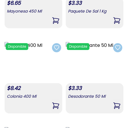
$
6.65
$
3.33
Mayonesa 450 Ml
Paquete De Sal 1 Kg
,
Mayonesa 450 Ml
,
Paqu
Disponible
Disponible
Add to favorites
Add t
$
8.42
$
3.33
Colonia 400 Ml
Desodorante 50 Ml
,
Colonia 400 Ml
,
Deso