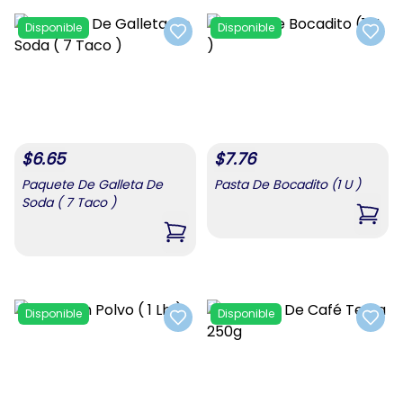
Disponible
Disponible
Add to favorites
Add t
$
6.65
$
7.76
Paquete De Galleta De
Pasta De Bocadito (1 U )
Soda ( 7 Taco )
,
Past
,
Paquete De Galleta De Soda ( 7 Ta
Disponible
Disponible
Add to favorites
Add t