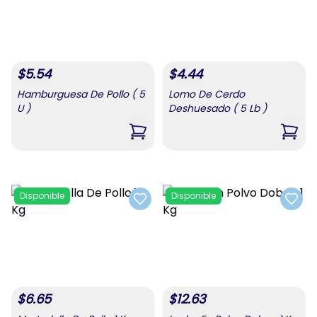
$
5.54
$
4.44
Hamburguesa De Pollo ( 5
Lomo De Cerdo
U )
Deshuesado ( 5 Lb )
,
Hamburguesa De Pollo ( 5 U )
,
Lomo
Disponible
Disponible
Add to favorites
Add t
$
6.65
$
12.63