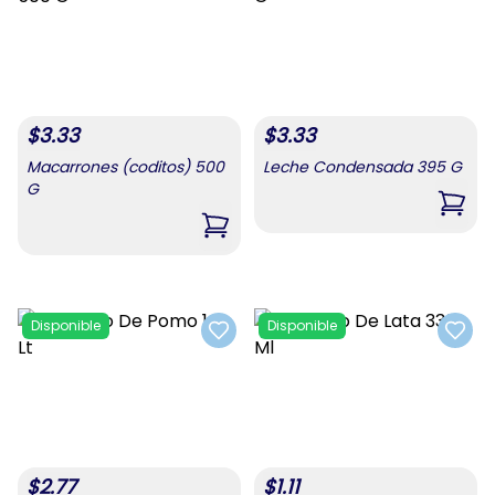
$
3.33
$
3.33
Macarrones (coditos) 500
Leche Condensada 395 G
G
,
Lech
,
Macarrones (coditos) 500 G
Disponible
Disponible
Add to favorites
Add t
$
2.77
$
1.11