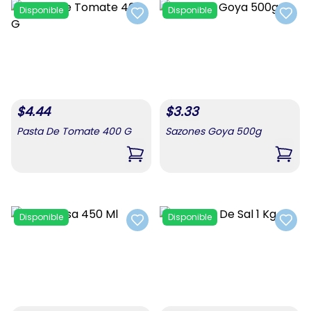
Disponible
Disponible
Add to favorites
Add t
$
4.44
$
3.33
Pasta De Tomate 400 G
Sazones Goya 500g
,
Pasta De Tomate 400 G
,
Sazo
Disponible
Disponible
Add to favorites
Add t