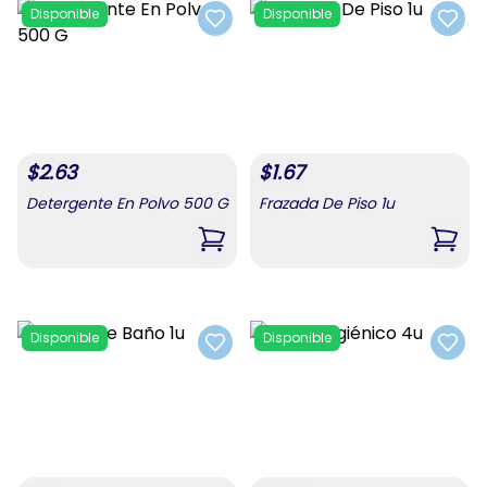
Disponible
Disponible
Add to favorites
Add t
$
2.63
$
1.67
Detergente En Polvo 500 G
Frazada De Piso 1u
,
Detergente En Polvo 500 G
,
Fraz
Disponible
Disponible
Add to favorites
Add t