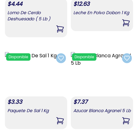
$
4.44
$
12.63
Lomo De Cerdo
Leche En Polvo Dobon 1 Kg
Deshuesado ( 5 Lb )
,
Lech
,
Lomo De Cerdo Deshuesado ( 5 Lb 
Disponible
Disponible
Add to favorites
Add t
$
3.33
$
7.37
Paquete De Sal 1 Kg
Azucar Blanca Agranel 5 Lb
,
Paquete De Sal 1 Kg
,
Azuc