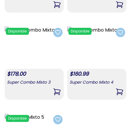
,
Super Combo Mixto
,
Supe
Disponible
Disponible
Add to favorites
Add t
$
178.00
$
160.99
Super Combo Mixto 3
Super Combo Mixto 4
,
Super Combo Mixto 3
,
Supe
Disponible
Add to favorites