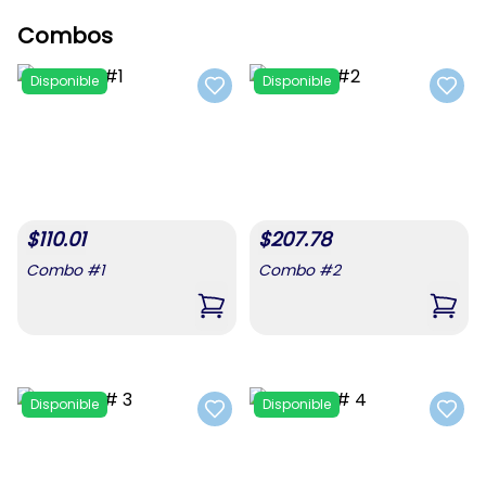
Combos
Disponible
Disponible
Add to favorites
Add t
$
110.01
$
207.78
Combo #1
Combo #2
,
Combo #1
,
Com
Disponible
Disponible
Add to favorites
Add t