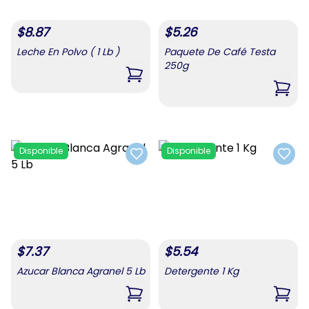
$
8.87
$
5.26
Leche En Polvo ( 1 Lb )
Paquete De Café Testa
250g
,
Leche En Polvo ( 1 Lb )
,
Paqu
Disponible
Disponible
Add to favorites
Add t
$
7.37
$
5.54
Azucar Blanca Agranel 5 Lb
Detergente 1 Kg
,
Azucar Blanca Agranel 5 Lb
,
Dete