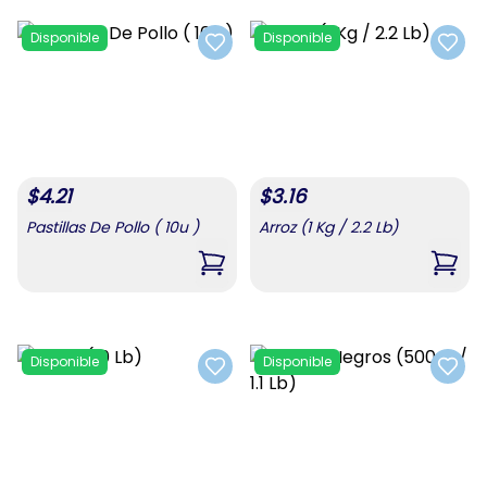
Disponible
Disponible
Add to favorites
Add t
$
4.21
$
3.16
Pastillas De Pollo ( 10u )
Arroz (1 Kg / 2.2 Lb)
,
Pastillas De Pollo ( 10u )
,
Arroz
Disponible
Disponible
Add to favorites
Add t