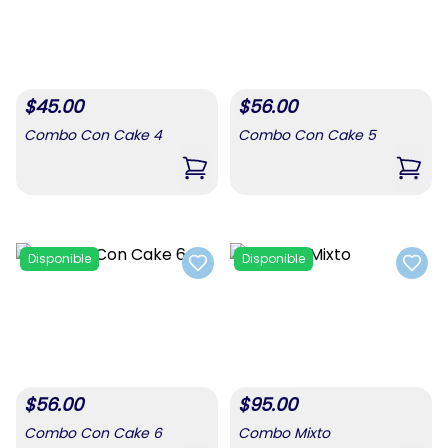
$
45.00
$
56.00
Combo Con Cake 4
Combo Con Cake 5
,
Combo Con Cake 4
,
Com
Disponible
Disponible
Add to favorites
Add t
$
56.00
$
95.00
Combo Con Cake 6
Combo Mixto