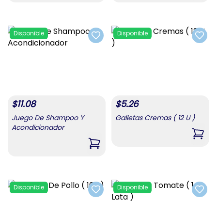
Disponible
Disponible
Add to favorites
Add t
$
11.08
$
5.26
Juego De Shampoo Y
Galletas Cremas ( 12 U )
Acondicionador
,
Gall
,
Juego De Shampoo Y Acondiciona
Disponible
Disponible
Add to favorites
Add t