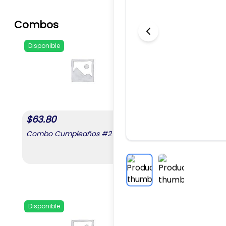
Combos
Disponible
Disponible
Add to favorites
$
63.80
$
92.40
Combo Cumpleaños #2
Combo Cumpleaño
,
Combo Cumpleaños #2
Disponible
Disponible
Add to favorites