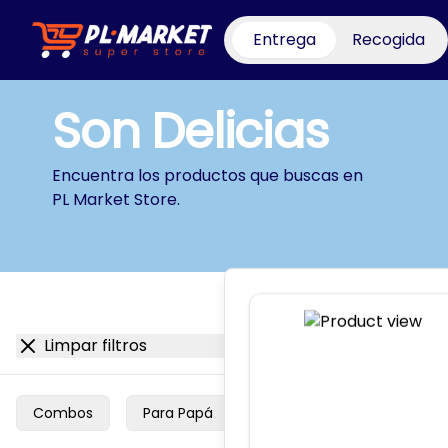
Entrega
Recogida
PL Market Store
Son Delicias
Encuentra los productos que buscas en
PL Market Store
.
Search
Limpar filtros
Combos
Para Papá