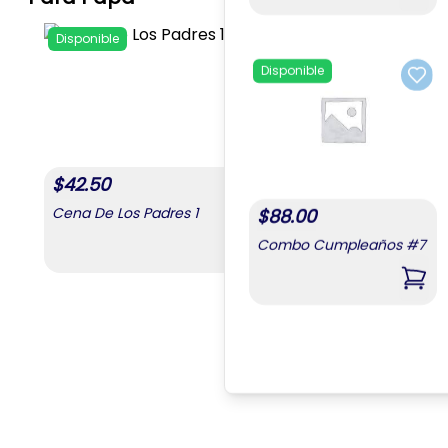
Disponible
Add to favorites
Disponible
Add 
$
42.50
Cena De Los Padres 1
$
88.00
Combo Cumpleaños #7
,
Cena De Los Padres 1
,
Com