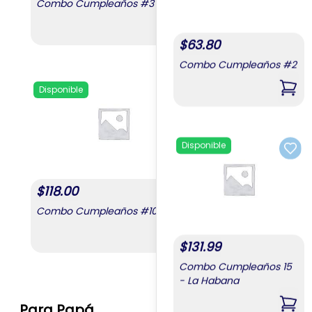
Combo Cumpleaños #3
Combo Cumpleaños
,
Combo Cumpleaños #3
$
63.80
Combo Cumpleaños #2
Disponible
,
Com
Add to favorites
Disponible
Add 
$
118.00
Combo Cumpleaños #10
,
Combo Cumpleaños #10
$
131.99
Combo Cumpleaños 15
- La Habana
Para Papá
,
Com