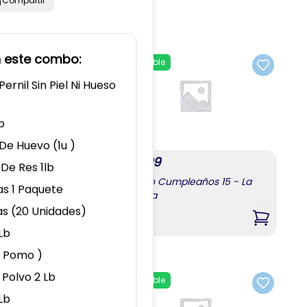
Compartir
avorites
n este combo:
Disponible
Add to favorites
Add to fa
ernil Sin Piel Ni Hueso
b
De Huevo (1u )
$
131.99
Close
Close
 De Res 1lb
Combo Cumpleaños 15 - La
as 1 Paquete
Habana
es 1
s (20 Unidades)
,
Julio 3
,
Combo C
Lb
1 Pomo )
 Polvo 2 Lb
Disponible
Add to favorites
Add to fa
Lb