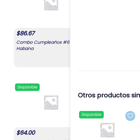
$
86.67
$
67.00
Combo Cumpleaños #6 La
Cumpleaños 1
Habana
,
Combo Cumpleaños #6 L
Disponible
Disponible
Add to favorites
Otros productos si
Disponible
Add 
$
64.00
$
55.00