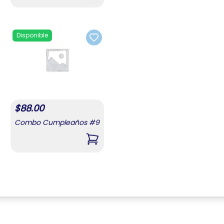
Disponible
to favorites
Add to favorites
$
88.00
Combo Cumpleaños #9
bo Cumpleaños #7
,
Combo Cumpleaños #9
Mostrando
1
a
16
de
16
resultados
20