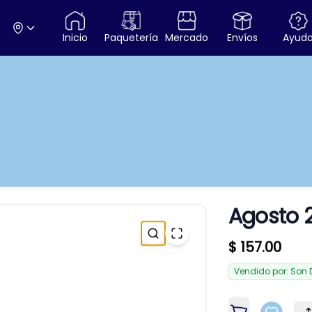
Inicio
Paquetería
Mercado
Envíos
Ayud
Agosto 
Product inform
$ 157.00
Vendido por:
Son 
Description