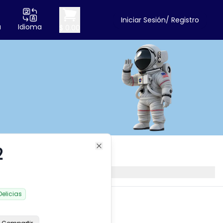
Iniciar Sesión/ Registro
a
Idioma
$ 0.00
2
Compartir
Close
ation
Delicias